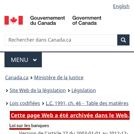
Language
English
Passer
Passer
Passer
au
à
à
selection
contenu
«
la
principal
À
version
propos
HTML
Recherche
R
Rec
de
simplifiée
d
ce
C
Menu
site
MENU
PRINCIPAL
You
Canada.ca
Ministère de la Justice
are
Site Web de la législation
Législation
here:
Lois codifiées
L.C.
1991, ch. 46 - Table des matières
Cette page Web a été archivée dans le Web.
Loi sur les banques
Version de l'article 27 du 2003-01-01 au 2012-12-