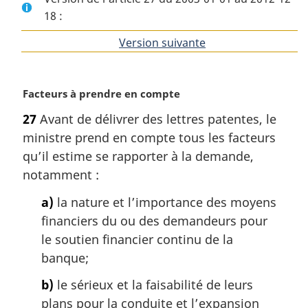
18 :
Version suivante
de
l'article
N
Facteurs à prendre en compte
o
27
Avant de délivrer des lettres patentes, le
t
ministre prend en compte tous les facteurs
e
m
qu’il estime se rapporter à la demande,
a
notamment :
r
g
a)
la nature et l’importance des moyens
i
financiers du ou des demandeurs pour
n
le soutien financier continu de la
a
banque;
l
e
b)
le sérieux et la faisabilité de leurs
:
plans pour la conduite et l’expansion