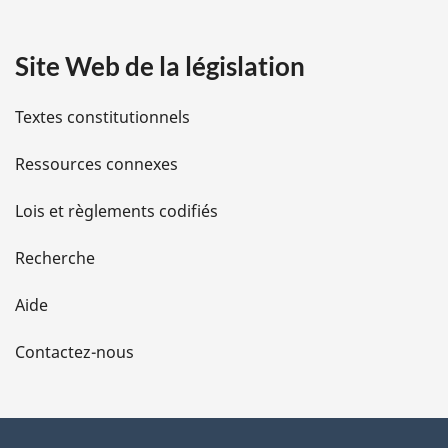
a
Site Web de la législation
i
l
Textes constitutionnels
s
Ressources connexes
d
Lois et règlements codifiés
e
Recherche
l
Aide
a
Contactez-nous
p
a