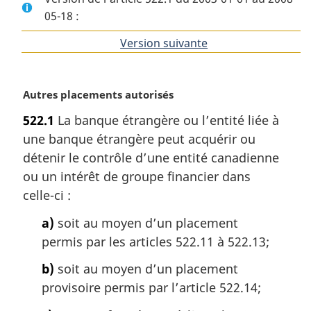
05-18 :
Version suivante
de
l'article
N
Autres placements autorisés
o
522.1
La banque étrangère ou l’entité liée à
t
une banque étrangère peut acquérir ou
e
m
détenir le contrôle d’une entité canadienne
a
ou un intérêt de groupe financier dans
r
celle-ci :
g
i
a)
soit au moyen d’un placement
n
permis par les articles 522.11 à 522.13;
a
l
b)
soit au moyen d’un placement
e
provisoire permis par l’article 522.14;
: