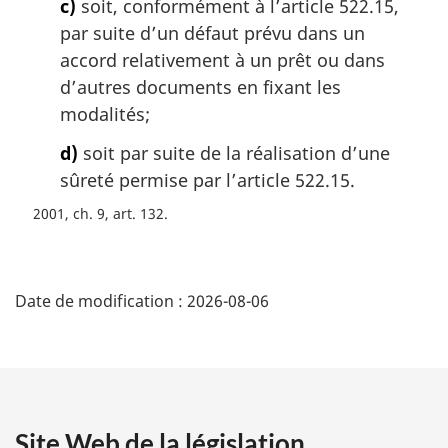
c)
soit, conformément à l’article 522.15,
par suite d’un défaut prévu dans un
accord relativement à un prêt ou dans
d’autres documents en fixant les
modalités;
d)
soit par suite de la réalisation d’une
sûreté permise par l’article 522.15.
2001, ch. 9, art. 132
D
Date de modification :
2026-08-06
é
t
a
Site Web de la législation