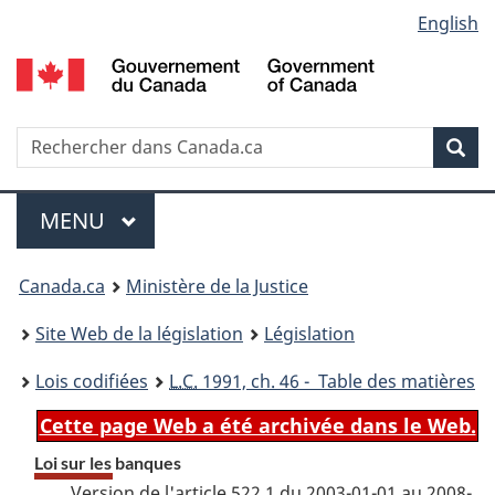
Language
English
Passer
Passer
Passer
au
à
à
selection
contenu
«
la
principal
À
version
propos
HTML
Recherche
R
Rec
de
simplifiée
d
ce
C
Menu
site
MENU
PRINCIPAL
You
Canada.ca
Ministère de la Justice
are
Site Web de la législation
Législation
here:
Lois codifiées
L.C.
1991, ch. 46 - Table des matières
Cette page Web a été archivée dans le Web.
Loi sur les banques
Version de l'article 522.1 du 2003-01-01 au 2008-