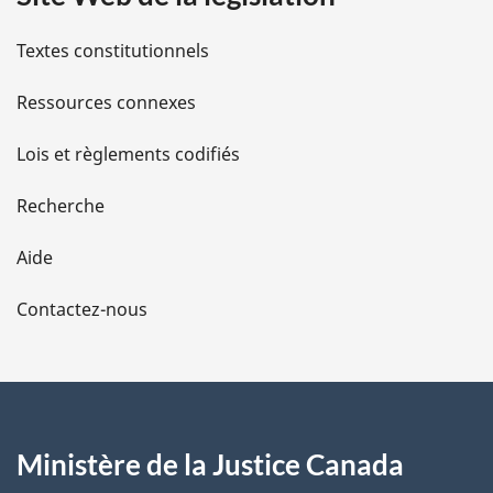
i
l
Textes constitutionnels
s
Ressources connexes
d
Lois et règlements codifiés
e
Recherche
l
Aide
a
Contactez-nous
p
a
g
Ministère de la Justice Canada
e