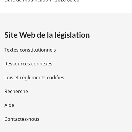
Ã
©
t
Site Web de la législation
a
Textes constitutionnels
i
Ressources connexes
l
Lois et règlements codifiés
s
d
Recherche
e
Aide
l
Contactez-nous