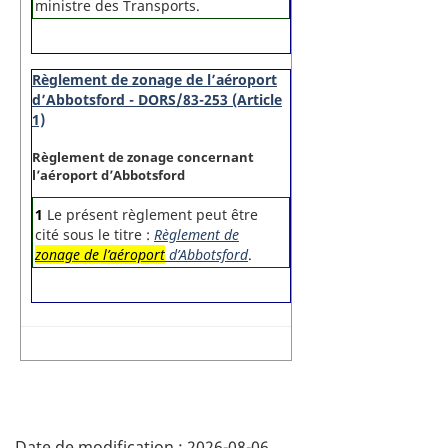
ministre des Transports.
Règlement de zonage de l’aéroport
d’Abbotsford - DORS/83-253 (Article
1)
Règlement de zonage concernant
l’aéroport d’Abbotsford
1
Le présent règlement peut être
cité sous le titre :
Règlement de
zonage de l’aéroport
d’Abbotsford
.
D
Date de modification :
2026-08-06