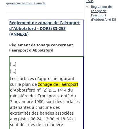
Tous
gouvernement du Canada
Règlement de
zonage de
l’aéroport
d’Abbotsford (3)
Règlement de zonage de l’aéroport
d’Abbotsford - DORS/83-253
(ANNEXE)
Règlement de zonage concernant
l’aéroport d’Abbotsford
[...]
[...]
Les surfaces d’approche figurant
sur le plan de
zonage de l’aéroport
o
d’Abbotsford n
(Z) B.C. 1414 du
ministère des Transports, daté du
7 novembre 1980, sont des surfaces
attenantes à chacune des
extrémités des bandes associées
aux pistes 06-24, 12-30 et 18-36 et
sont décrites de la manière