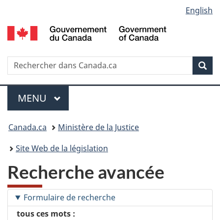
Language
English
Passer
Passer
Passer
au
Ã
Ã
selection
contenu
Â«
la
principal
Ã€
version
propos
HTML
Recherche
R
Rec
de
simplifiÃ©e
d
ce
C
Menu
site
MENU
PRINCIPAL
Vous
Canada.ca
Ministère de la Justice
etes
Site Web de la législation
ici
Recherche avancée
:
Formulaire de recherche
tous ces mots :