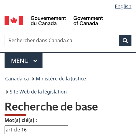
Language
English
Passer
Passer
Passer
au
Ã
Ã
selection
contenu
Â«
la
principal
Ã€
version
propos
HTML
Recherche
R
Rec
de
simplifiÃ©e
d
ce
C
Menu
site
MENU
PRINCIPAL
Vous
Canada.ca
Ministère de la Justice
etes
Site Web de la législation
ici
Recherche de base
:
Mot(s) clé(s) :