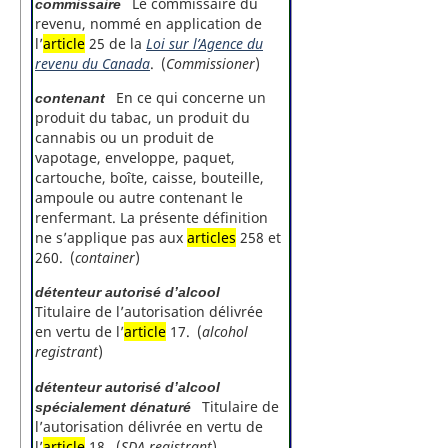
Le commissaire du
commissaire
revenu, nommé en application de
l’
article
25 de la
Loi sur l’Agence du
revenu du Canada
. (
Commissioner
)
En ce qui concerne un
contenant
produit du tabac, un produit du
cannabis ou un produit de
vapotage, enveloppe, paquet,
cartouche, boîte, caisse, bouteille,
ampoule ou autre contenant le
renfermant. La présente définition
ne s’applique pas aux
articles
258 et
260. (
container
)
détenteur autorisé d’alcool
Titulaire de l’autorisation délivrée
en vertu de l’
article
17. (
alcohol
registrant
)
détenteur autorisé d’alcool
Titulaire de
spécialement dénaturé
l’autorisation délivrée en vertu de
l’
article
18. (
SDA registrant
)