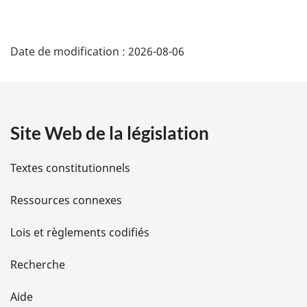
D
Date de modification :
2026-08-06
Ã
©
t
Site Web de la législation
a
Textes constitutionnels
i
Ressources connexes
l
Lois et règlements codifiés
s
d
Recherche
e
Aide