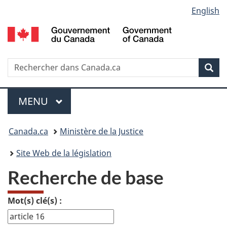
Language
English
Passer
Passer
Passer
au
Ã
Ã
selection
contenu
Â«
la
principal
Ã€
version
propos
HTML
Recherche
R
Rec
de
simplifiÃ©e
d
ce
C
Menu
site
MENU
PRINCIPAL
Vous
Canada.ca
Ministère de la Justice
etes
Site Web de la législation
ici
Recherche de base
:
Mot(s) clé(s) :