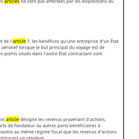
ces
articles
ne sont pas affectées par les dispositions du
 de l’
article
7, les bénéfices qu’une entreprise d’un État
 aéronef lorsque le but principal du voyage est de
 points situés dans l’autre État contractant sont
ent
article
désigne les revenus provenant d’actions,
rts de fondateur ou autres parts bénéficiaires à
 soumis au même régime fiscal que les revenus d’actions
butrice est un résident.