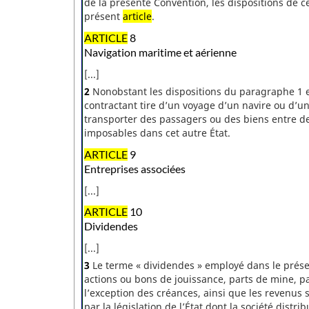
de la présente Convention, les dispositions de 
présent
article
.
ARTICLE
8
Navigation maritime et aérienne
[...]
2
Nonobstant les dispositions du paragraphe 1 et
contractant tire d’un voyage d’un navire ou d’un
transporter des passagers ou des biens entre des
imposables dans cet autre État.
ARTICLE
9
Entreprises associées
[...]
ARTICLE
10
Dividendes
[...]
3
Le terme « dividendes » employé dans le prés
actions ou bons de jouissance, parts de mine, pa
l’exception des créances, ainsi que les revenus
par la législation de l’État dont la société distri