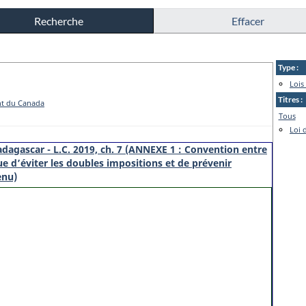
Type :
Lois 
Titres :
nt du Canada
Tous
Loi 
dagascar - L.C. 2019, ch. 7 (ANNEXE 1 : Convention entre
e d’éviter les doubles impositions et de prévenir
enu)