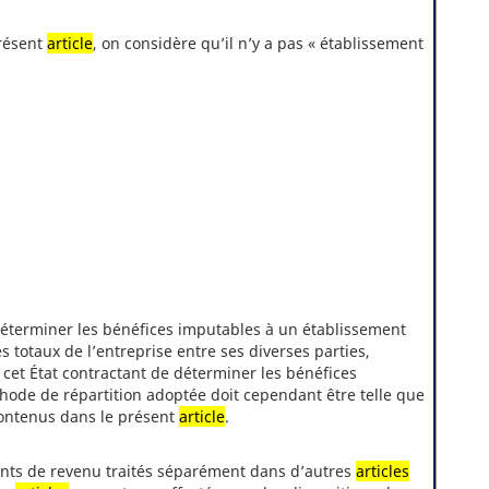
résent
article
, on considère qu’il n’y a pas « établissement
 déterminer les bénéfices imputables à un établissement
s totaux de l’entreprise entre ses diverses parties,
et État contractant de déterminer les bénéfices
thode de répartition adoptée doit cependant être telle que
contenus dans le présent
article
.
nts de revenu traités séparément dans d’autres
articles