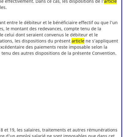
e effectivement. Dans ce cas, les dispositions de l’
article
les.
nt entre le débiteur et le bénéficiaire effectif ou que l’un
nes, le montant des redevances, compte tenu de la
de celui dont seraient convenus le débiteur et le
lations, les dispositions du présent
article
ne s’appliquent
 excédentaire des paiements reste imposable selon la
e tenu des autres dispositions de la présente Convention.
18 et 19, les salaires, traitements et autres rémunérations
itre d’un emploi salarié ne sont imposables que dans cet