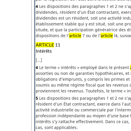
4
Les dispositions des paragraphes 1 et 2 ne s’ap
dividendes, résident d’un État contractant, exerc
dividendes est un résident, soit une activité ind
établissement stable qui y est situé, soit une p
située, et que la participation génératrice des d
dispositions de l’
article
7 ou de l’
article
l4, suiva
ARTICLE
11
Intérêts
[...]
4
Le terme « intérêts » employé dans le présent
assorties ou non de garanties hypothécaires, et
obligations d’emprunts, y compris les primes et l
soumis au même régime fiscal que les revenus de
proviennent les revenus. Toutefois, le terme « i
5
Les dispositions des paragraphes 1 et 2 ne s’ap
résident d’un État contractant, exerce dans l’aut
activité industrielle ou commerciale par l’interm
profession indépendante au moyen d’une base fix
intérêts s’y rattache effectivement. Dans ce cas, 
cas, sont applicables.