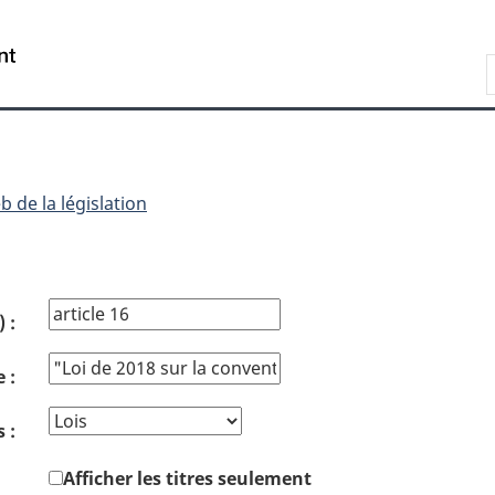
Passer
Passer
Passer
au
Ã
Ã
Recherche
contenu
Â«
la
principal
Ã€
version
propos
HTML
de
simplifiÃ©e
ce
b de la législation
site
 :
e :
 :
Afficher les titres seulement