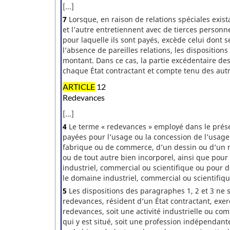
[...]
7
Lorsque, en raison de relations spéciales exista
et l’autre entretiennent avec de tierces personn
pour laquelle ils sont payés, excède celui dont s
l’absence de pareilles relations, les disposition
montant. Dans ce cas, la partie excédentaire des
chaque État contractant et compte tenu des autr
ARTICLE
12
Redevances
[...]
4
Le terme « redevances » employé dans le pré
payées pour l’usage ou la concession de l’usage
fabrique ou de commerce, d’un dessin ou d’un m
ou de tout autre bien incorporel, ainsi que pou
industriel, commercial ou scientifique ou pour 
le domaine industriel, commercial ou scientifiqu
5
Les dispositions des paragraphes 1, 2 et 3 ne s
redevances, résident d’un État contractant, exer
redevances, soit une activité industrielle ou co
qui y est situé, soit une profession indépendante