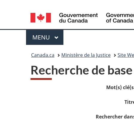
Language
selection
Menu
MENU
PRINCIPAL
Vous
Canada.ca
Ministère de la Justice
Site We
etes
Recherche de base
ici
Mot(s) clé(s)
:
Titr
Rechercher dans