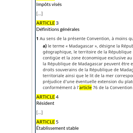
Impôts visés
[...]
ARTICLE
3
Définitions générales
1
Au sens de la présente Convention, à moins que
a)
le terme « Madagascar », désigne la Républ
géographique, le territoire de la République
contigüe et la zone économique exclusive au s
la République de Madagascar peuvent être exe
droits souverains de la République de Madag
territoriale ainsi que le lit de la mer corres
préjudice d’une éventuelle extension du pla
conformément à l’
article
76 de la Convention 
ARTICLE
4
Résident
[...]
ARTICLE
5
Établissement stable