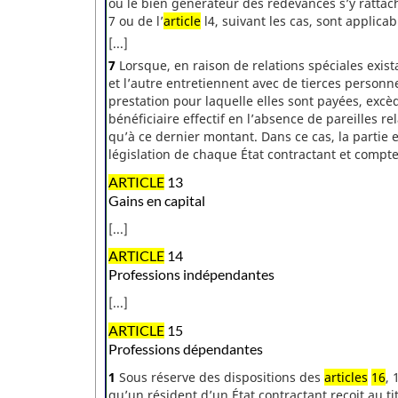
ou le bien générateur des redevances s’y rattach
7 ou de l’
article
l4, suivant les cas, sont applicab
[...]
7
Lorsque, en raison de relations spéciales exista
et l’autre entretiennent avec de tierces person
prestation pour laquelle elles sont payées, excè
bénéficiaire effectif en l’absence de pareilles re
qu’à ce dernier montant. Dans ce cas, la partie
législation de chaque État contractant et compt
ARTICLE
13
Gains en capital
[...]
ARTICLE
14
Professions indépendantes
[...]
ARTICLE
15
Professions dépendantes
1
Sous réserve des dispositions des
articles
16
, 
qu’un résident d’un État contractant reçoit au t