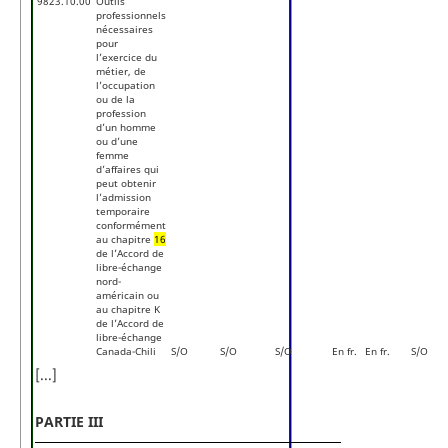
9823.10.00
Outils
professionnels
nécessaires
pour
l’exercice du
métier, de
l’occupation
ou de la
profession
d’un homme
ou d’une
femme
d’affaires qui
peut obtenir
l’admission
temporaire
conformément
au chapitre
16
de l’Accord de
libre-échange
nord-
américain ou
au chapitre K
de l’Accord de
libre-échange
Canada-Chili
S/O
S/O
S/O
En fr.
En fr.
S/O
[...]
PARTIE III