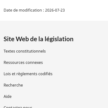
D
Date de modification :
2026-07-23
Ã
©
t
Site Web de la législation
a
Textes constitutionnels
i
Ressources connexes
l
Lois et règlements codifiés
s
d
Recherche
e
Aide
Contactez-nous