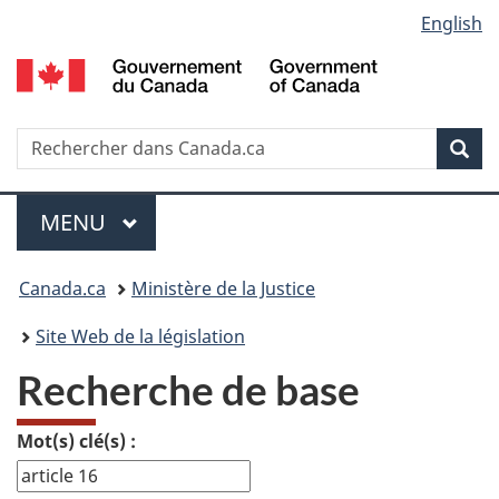
Language
English
Passer
Passer
Passer
au
Ã
Ã
selection
contenu
Â«
la
principal
Ã€
version
propos
HTML
Recherche
R
Rec
de
simplifiÃ©e
d
ce
C
Menu
site
MENU
PRINCIPAL
Vous
Canada.ca
Ministère de la Justice
etes
Site Web de la législation
ici
Recherche de base
:
Mot(s) clé(s) :