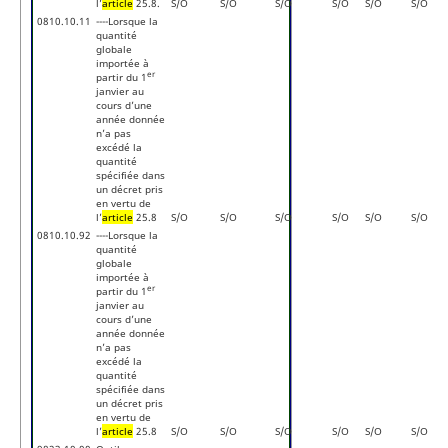
l’
article
25.8
.
S/O
S/O
S/O
S/O
S/O
S/O
0810.10.11
----Lorsque la
quantité
globale
importée à
er
partir du 1
janvier au
cours d’une
année donnée
n’a pas
excédé la
quantité
spécifiée dans
un décret pris
en vertu de
l’
article
25.8
S/O
S/O
S/O
S/O
S/O
S/O
0810.10.92
----Lorsque la
quantité
globale
importée à
er
partir du 1
janvier au
cours d’une
année donnée
n’a pas
excédé la
quantité
spécifiée dans
un décret pris
en vertu de
l’
article
25.8
S/O
S/O
S/O
S/O
S/O
S/O