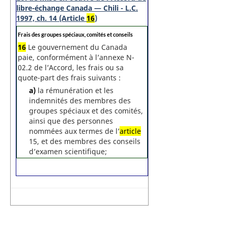
libre-échange Canada — Chili - L.C.
1997, ch. 14 (Article
16
)
N
Frais des groupes spéciaux, comités et conseils
o
16
Le gouvernement du Canada
t
paie, conformément à l’annexe N-
e
m
02.2 de l’Accord, les frais ou sa
a
quote-part des frais suivants :
r
g
a)
la rémunération et les
i
n
indemnités des membres des
a
groupes spéciaux et des comités,
l
ainsi que des personnes
e
:
nommées aux termes de l’
article
15, et des membres des conseils
d’examen scientifique;