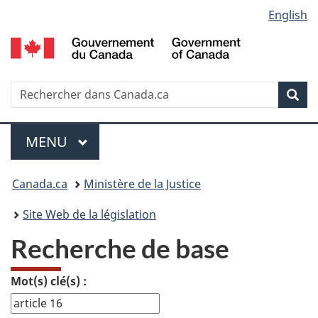
Language
English
Passer
Passer
Passer
au
Ã
Ã
selection
contenu
Â«
la
principal
Ã€
version
propos
HTML
Recherche
R
Rec
de
simplifiÃ©e
d
ce
C
Menu
site
MENU
PRINCIPAL
Vous
Canada.ca
Ministère de la Justice
etes
Site Web de la législation
ici
Recherche de base
:
Mot(s) clé(s) :