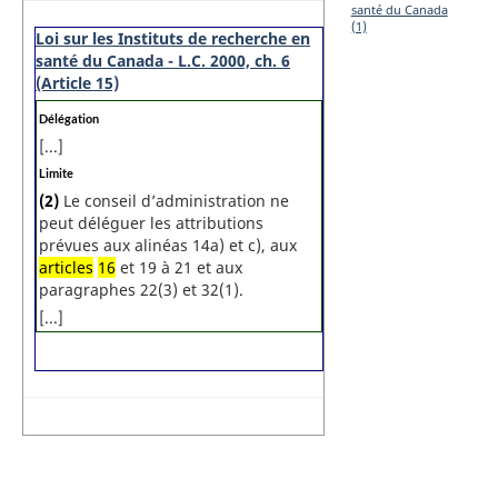
santé du Canada
(1)
Loi sur les Instituts de recherche en
santé du Canada - L.C. 2000, ch. 6
(Article 15)
N
Délégation
o
[...]
t
e
N
Limite
m
o
a
(2)
Le conseil d’administration ne
t
r
peut déléguer les attributions
e
g
m
prévues aux alinéas 14a) et c), aux
i
a
n
articles
16
et 19 à 21 et aux
r
a
g
paragraphes 22(3) et 32(1).
l
i
e
n
[...]
:
a
l
e
: