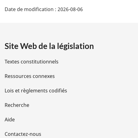
D
Date de modification :
2026-08-06
Ã
©
t
Site Web de la législation
a
Textes constitutionnels
i
Ressources connexes
l
Lois et règlements codifiés
s
d
Recherche
e
Aide
l
Contactez-nous