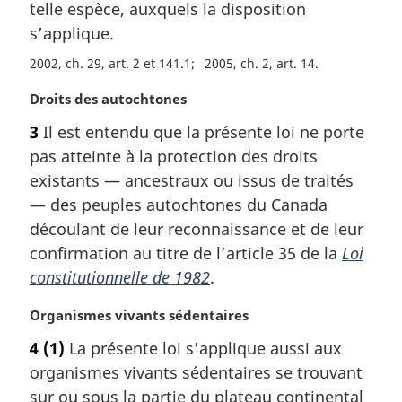
telle espèce, auxquels la disposition
g
s’applique.
i
n
2002, ch. 29, art. 2 et 141.1
2005, ch. 2, art. 14
a
l
N
Droits des autochtones
e
o
3
Il est entendu que la présente loi ne porte
:
t
pas atteinte à la protection des droits
e
m
existants — ancestraux ou issus de traités
a
— des peuples autochtones du Canada
r
découlant de leur reconnaissance et de leur
g
confirmation au titre de l’article 35 de la
Loi
i
constitutionnelle de 1982
.
n
a
N
Organismes vivants sédentaires
l
o
e
4
(1)
La présente loi s’applique aussi aux
t
:
organismes vivants sédentaires se trouvant
e
m
sur ou sous la partie du plateau continental