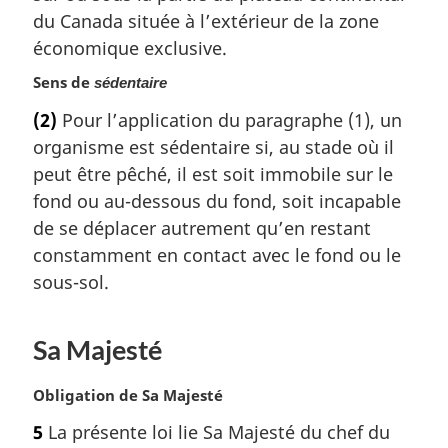
a
du Canada située à l’extérieur de la zone
r
économique exclusive.
g
i
Sens de
sédentaire
n
(2)
Pour l’application du paragraphe (1), un
a
organisme est sédentaire si, au stade où il
l
e
peut être pêché, il est soit immobile sur le
:
fond ou au-dessous du fond, soit incapable
de se déplacer autrement qu’en restant
constamment en contact avec le fond ou le
sous-sol.
Sa Majesté
N
Obligation de Sa Majesté
o
5
La présente loi lie Sa Majesté du chef du
t