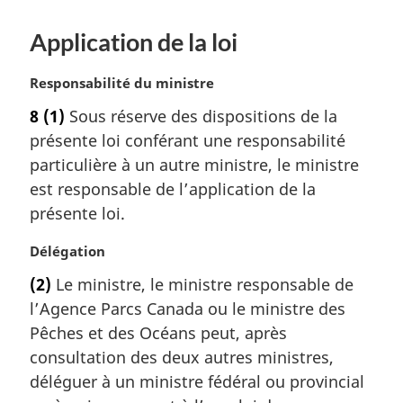
Application de la loi
N
Responsabilité du ministre
o
8
(1)
Sous réserve des dispositions de la
t
présente loi conférant une responsabilité
e
m
particulière à un autre ministre, le ministre
a
est responsable de l’application de la
r
présente loi.
g
i
N
Délégation
n
o
a
(2)
Le ministre, le ministre responsable de
t
l
l’Agence Parcs Canada ou le ministre des
e
e
m
Pêches et des Océans peut, après
:
a
consultation des deux autres ministres,
r
déléguer à un ministre fédéral ou provincial
g