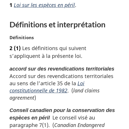
o
1
Loi sur les espèces en péril
.
t
e
m
Définitions et interprétation
a
r
N
Définitions
g
o
i
2
(1)
Les définitions qui suivent
t
n
s’appliquent à la présente loi.
e
a
m
l
accord sur des revendications territoriales
a
e
Accord sur des revendications territoriales
r
:
g
au sens de l’article 35 de la
Loi
i
constitutionnelle de 1982
. (
land claims
n
agreement
)
a
l
Conseil canadien pour la conservation des
e
Le conseil visé au
espèces en péril
:
paragraphe 7(1). (
Canadian Endangered