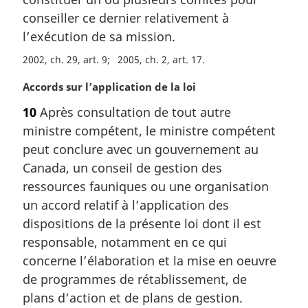
i
conseiller ce dernier relativement à
n
a
l’exécution de sa mission.
l
2002, ch. 29, art. 9
2005, ch. 2, art. 17
e
:
N
Accords sur l’application de la loi
o
10
Après consultation de tout autre
t
ministre compétent, le ministre compétent
e
m
peut conclure avec un gouvernement au
a
Canada, un conseil de gestion des
r
ressources fauniques ou une organisation
g
un accord relatif à l’application des
i
dispositions de la présente loi dont il est
n
a
responsable, notamment en ce qui
l
concerne l’élaboration et la mise en oeuvre
e
de programmes de rétablissement, de
:
plans d’action et de plans de gestion.