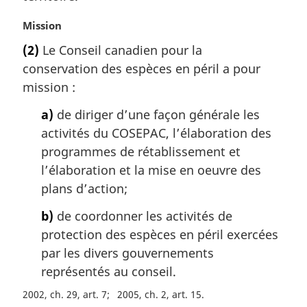
:
N
Mission
o
(2)
Le Conseil canadien pour la
t
conservation des espèces en péril a pour
e
m
mission :
a
a)
de diriger d’une façon générale les
r
g
activités du COSEPAC, l’élaboration des
i
programmes de rétablissement et
n
l’élaboration et la mise en oeuvre des
a
plans d’action;
l
e
b)
de coordonner les activités de
:
protection des espèces en péril exercées
par les divers gouvernements
représentés au conseil.
2002, ch. 29, art. 7
2005, ch. 2, art. 15