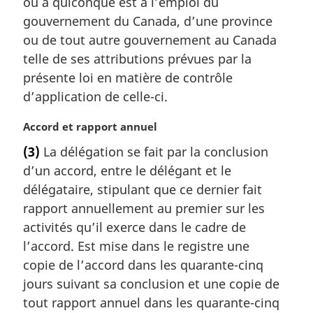
ou à quiconque est à l’emploi du
i
gouvernement du Canada, d’une province
n
a
ou de tout autre gouvernement au Canada
l
telle de ses attributions prévues par la
e
présente loi en matière de contrôle
:
d’application de celle-ci.
N
Accord et rapport annuel
o
(3)
La délégation se fait par la conclusion
t
d’un accord, entre le délégant et le
e
m
délégataire, stipulant que ce dernier fait
a
rapport annuellement au premier sur les
r
activités qu’il exerce dans le cadre de
g
l’accord. Est mise dans le registre une
i
copie de l’accord dans les quarante-cinq
n
a
jours suivant sa conclusion et une copie de
l
tout rapport annuel dans les quarante-cinq
e