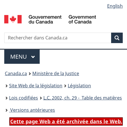
Language
English
Passer
Passer
Passer
au
à
à
selection
contenu
«
la
principal
À
version
propos
HTML
Recherche
R
Rec
de
simplifiée
d
ce
C
Menu
site
MENU
PRINCIPAL
You
Canada.ca
Ministère de la Justice
are
Site Web de la législation
Législation
here:
Lois codifiées
L.C.
2002, ch. 29 - Table des matières
Versions antérieures
Cette page Web a été archivée dans le Web.