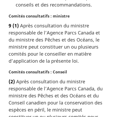
conseils et des recommandations.
N
Comités consultatifs : ministre
o
9
(1)
Après consultation du ministre
t
responsable de l’Agence Parcs Canada et
e
m
du ministre des Pêches et des Océans, le
a
ministre peut constituer un ou plusieurs
r
comités pour le conseiller en matière
g
d’application de la présente loi.
i
n
N
Comités consultatifs : Conseil
a
o
l
(2)
Après consultation du ministre
t
e
responsable de l’Agence Parcs Canada, du
e
:
m
ministre des Pêches et des Océans et du
a
Conseil canadien pour la conservation des
r
espèces en péril, le ministre peut
g
constituer un ou plusieurs comités pour