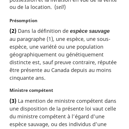
ou de la location. (
sell
)
N
Présomption
o
(2)
Dans la définition de
espèce sauvage
t
au paragraphe (1), une espèce, une sous-
e
m
espèce, une variété ou une population
a
géographiquement ou génétiquement
r
distincte est, sauf preuve contraire, réputée
g
être présente au Canada depuis au moins
i
cinquante ans.
n
a
l
N
Ministre compétent
e
o
(3)
La mention de ministre compétent dans
:
t
une disposition de la présente loi vaut celle
e
m
du ministre compétent à l’égard d’une
a
espèce sauvage, ou des individus d’une
r