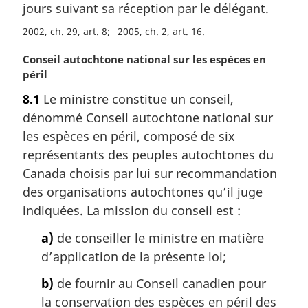
jours suivant sa réception par le délégant.
:
2002, ch. 29, art. 8
2005, ch. 2, art. 16
N
Conseil autochtone national sur les espèces en
o
péril
t
8.1
Le ministre constitue un conseil,
e
dénommé Conseil autochtone national sur
m
a
les espèces en péril, composé de six
r
représentants des peuples autochtones du
g
Canada choisis par lui sur recommandation
i
des organisations autochtones qu’il juge
n
indiquées. La mission du conseil est :
a
l
a)
de conseiller le ministre en matière
e
d’application de la présente loi;
:
b)
de fournir au Conseil canadien pour
la conservation des espèces en péril des