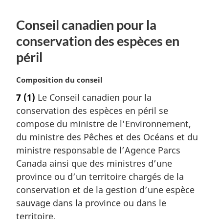
Conseil canadien pour la
conservation des espèces en
péril
N
Composition du conseil
o
7
(1)
Le Conseil canadien pour la
t
conservation des espèces en péril se
e
m
compose du ministre de l’Environnement,
a
du ministre des Pêches et des Océans et du
r
ministre responsable de l’Agence Parcs
g
Canada ainsi que des ministres d’une
i
province ou d’un territoire chargés de la
n
a
conservation et de la gestion d’une espèce
l
sauvage dans la province ou dans le
e
territoire.