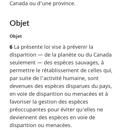
Canada ou d’une province.
e
m
a
Objet
r
g
i
N
Objet
n
o
6
La présente loi vise à prévenir la
a
t
disparition — de la planète ou du Canada
l
e
e
m
seulement — des espèces sauvages, à
:
a
permettre le rétablissement de celles qui,
r
par suite de l’activité humaine, sont
g
devenues des espèces disparues du pays,
i
en voie de disparition ou menacées et à
n
a
favoriser la gestion des espèces
l
préoccupantes pour éviter qu’elles ne
e
deviennent des espèces en voie de
:
disparition ou menacées.