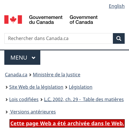
Language
English
Passer
Passer
Passer
au
à
à
selection
contenu
«
la
principal
À
version
propos
HTML
Recherche
R
Rec
de
simplifiée
d
ce
C
Menu
site
MENU
PRINCIPAL
You
Canada.ca
Ministère de la Justice
are
Site Web de la législation
Législation
here:
Lois codifiées
L.C.
2002, ch. 29 - Table des matières
Versions antérieures
Cette page Web a été archivée dans le Web.