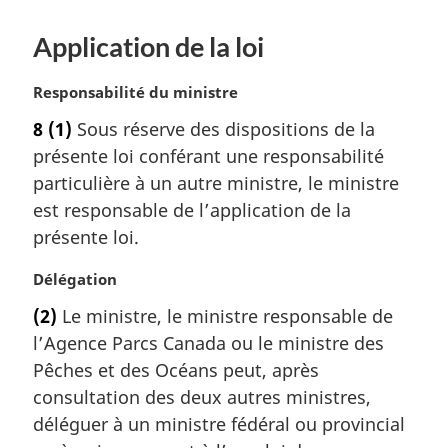
Application de la loi
N
Responsabilité du ministre
o
8
(1)
Sous réserve des dispositions de la
t
présente loi conférant une responsabilité
e
m
particulière à un autre ministre, le ministre
a
est responsable de l’application de la
r
présente loi.
g
i
N
Délégation
n
o
a
(2)
Le ministre, le ministre responsable de
t
l
l’Agence Parcs Canada ou le ministre des
e
e
m
Pêches et des Océans peut, après
:
a
consultation des deux autres ministres,
r
déléguer à un ministre fédéral ou provincial
g