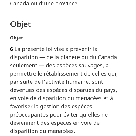
Canada ou d’une province.
e
m
a
Objet
r
g
i
N
Objet
n
o
6
La présente loi vise à prévenir la
a
t
disparition — de la planète ou du Canada
l
e
e
m
seulement — des espèces sauvages, à
:
a
permettre le rétablissement de celles qui,
r
par suite de l’activité humaine, sont
g
devenues des espèces disparues du pays,
i
en voie de disparition ou menacées et à
n
a
favoriser la gestion des espèces
l
préoccupantes pour éviter qu’elles ne
e
deviennent des espèces en voie de
:
disparition ou menacées.