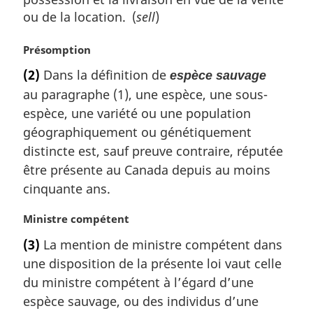
ou de la location. (
sell
)
N
Présomption
o
(2)
Dans la définition de
espèce sauvage
t
au paragraphe (1), une espèce, une sous-
e
m
espèce, une variété ou une population
a
géographiquement ou génétiquement
r
distincte est, sauf preuve contraire, réputée
g
être présente au Canada depuis au moins
i
cinquante ans.
n
a
l
N
Ministre compétent
e
o
(3)
La mention de ministre compétent dans
:
t
une disposition de la présente loi vaut celle
e
m
du ministre compétent à l’égard d’une
a
espèce sauvage, ou des individus d’une
r