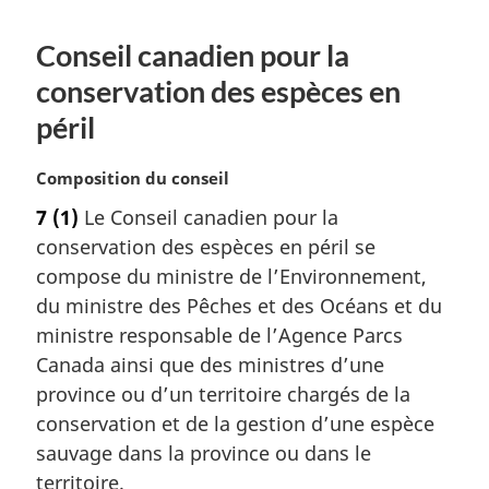
Conseil canadien pour la
conservation des espèces en
péril
N
Composition du conseil
o
7
(1)
Le Conseil canadien pour la
t
conservation des espèces en péril se
e
m
compose du ministre de l’Environnement,
a
du ministre des Pêches et des Océans et du
r
ministre responsable de l’Agence Parcs
g
Canada ainsi que des ministres d’une
i
province ou d’un territoire chargés de la
n
a
conservation et de la gestion d’une espèce
l
sauvage dans la province ou dans le
e
territoire.