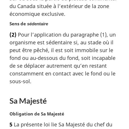
a
du Canada située à l’extérieur de la zone
r
économique exclusive.
g
i
Sens de
sédentaire
n
(2)
Pour l’application du paragraphe (1), un
a
organisme est sédentaire si, au stade où il
l
e
peut être pêché, il est soit immobile sur le
:
fond ou au-dessous du fond, soit incapable
de se déplacer autrement qu’en restant
constamment en contact avec le fond ou le
sous-sol.
Sa Majesté
N
Obligation de Sa Majesté
o
5
La présente loi lie Sa Majesté du chef du
t