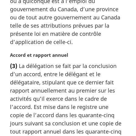
ou à quiconque est à l’emploi du
i
gouvernement du Canada, d’une province
n
a
ou de tout autre gouvernement au Canada
l
telle de ses attributions prévues par la
e
présente loi en matière de contrôle
:
d’application de celle-ci.
N
Accord et rapport annuel
o
(3)
La délégation se fait par la conclusion
t
d’un accord, entre le délégant et le
e
m
délégataire, stipulant que ce dernier fait
a
rapport annuellement au premier sur les
r
activités qu’il exerce dans le cadre de
g
l’accord. Est mise dans le registre une
i
copie de l’accord dans les quarante-cinq
n
a
jours suivant sa conclusion et une copie de
l
tout rapport annuel dans les quarante-cinq
e