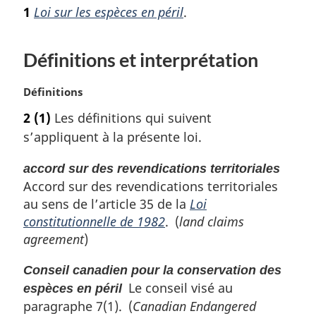
o
1
Loi sur les espèces en péril
.
t
e
m
Définitions et interprétation
a
r
N
Définitions
g
o
i
2
(1)
Les définitions qui suivent
t
n
s’appliquent à la présente loi.
e
a
m
l
accord sur des revendications territoriales
a
e
Accord sur des revendications territoriales
r
:
g
au sens de l’article 35 de la
Loi
i
constitutionnelle de 1982
. (
land claims
n
agreement
)
a
l
Conseil canadien pour la conservation des
e
Le conseil visé au
espèces en péril
:
paragraphe 7(1). (
Canadian Endangered