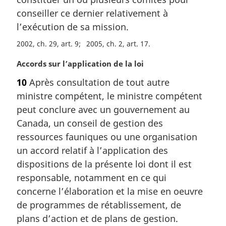
i
conseiller ce dernier relativement à
n
a
l’exécution de sa mission.
l
2002, ch. 29, art. 9
2005, ch. 2, art. 17
e
:
N
Accords sur l’application de la loi
o
10
Après consultation de tout autre
t
ministre compétent, le ministre compétent
e
m
peut conclure avec un gouvernement au
a
Canada, un conseil de gestion des
r
ressources fauniques ou une organisation
g
un accord relatif à l’application des
i
dispositions de la présente loi dont il est
n
a
responsable, notamment en ce qui
l
concerne l’élaboration et la mise en oeuvre
e
de programmes de rétablissement, de
:
plans d’action et de plans de gestion.