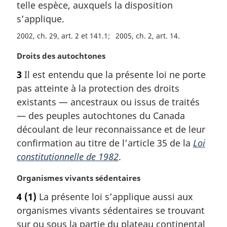
telle espèce, auxquels la disposition
g
s’applique.
i
n
2002, ch. 29, art. 2 et 141.1
2005, ch. 2, art. 14
a
l
N
Droits des autochtones
e
o
3
Il est entendu que la présente loi ne porte
:
t
pas atteinte à la protection des droits
e
m
existants — ancestraux ou issus de traités
a
— des peuples autochtones du Canada
r
découlant de leur reconnaissance et de leur
g
confirmation au titre de l’article 35 de la
Loi
i
constitutionnelle de 1982
.
n
a
N
Organismes vivants sédentaires
l
o
e
4
(1)
La présente loi s’applique aussi aux
t
:
organismes vivants sédentaires se trouvant
e
m
sur ou sous la partie du plateau continental