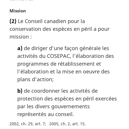
:
N
Mission
o
(2)
Le Conseil canadien pour la
t
conservation des espèces en péril a pour
e
m
mission :
a
a)
de diriger d’une façon générale les
r
g
activités du COSEPAC, l’élaboration des
i
programmes de rétablissement et
n
l’élaboration et la mise en oeuvre des
a
plans d’action;
l
e
b)
de coordonner les activités de
:
protection des espèces en péril exercées
par les divers gouvernements
représentés au conseil.
2002, ch. 29, art. 7
2005, ch. 2, art. 15