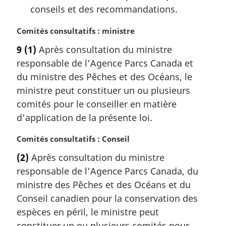
conseils et des recommandations.
N
Comités consultatifs : ministre
o
9
(1)
Après consultation du ministre
t
responsable de l’Agence Parcs Canada et
e
m
du ministre des Pêches et des Océans, le
a
ministre peut constituer un ou plusieurs
r
comités pour le conseiller en matière
g
d’application de la présente loi.
i
n
N
Comités consultatifs : Conseil
a
o
l
(2)
Après consultation du ministre
t
e
responsable de l’Agence Parcs Canada, du
e
:
m
ministre des Pêches et des Océans et du
a
Conseil canadien pour la conservation des
r
espèces en péril, le ministre peut
g
constituer un ou plusieurs comités pour