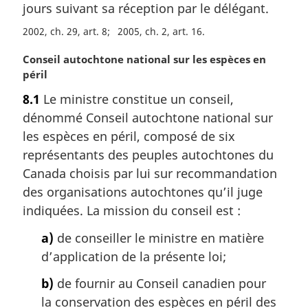
jours suivant sa réception par le délégant.
:
2002, ch. 29, art. 8
2005, ch. 2, art. 16
N
Conseil autochtone national sur les espèces en
o
péril
t
8.1
Le ministre constitue un conseil,
e
dénommé Conseil autochtone national sur
m
a
les espèces en péril, composé de six
r
représentants des peuples autochtones du
g
Canada choisis par lui sur recommandation
i
des organisations autochtones qu’il juge
n
indiquées. La mission du conseil est :
a
l
a)
de conseiller le ministre en matière
e
d’application de la présente loi;
:
b)
de fournir au Conseil canadien pour
la conservation des espèces en péril des