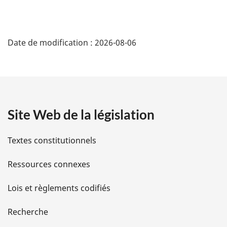
la
vieillesse
vieillesse
D
Date de modification :
2026-08-06
é
t
a
Site Web de la législation
i
l
Textes constitutionnels
s
Ressources connexes
d
Lois et règlements codifiés
e
Recherche
l