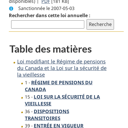
disponibles) |
PDF
Texte
[181 KB]
complet
Sanctionnée le 2007-05-03
complet
:
Rechercher dans cette loi annuelle :
:
Loi
Loi
modifiant
modifiant
le
le
Régime
Régime
de
Table des matières
de
pensions
pensions
du
Loi modifiant le Régime de pensions
du
Canada
du Canada et la Loi sur la sécurité de
Canada
et
la vieillesse
et
la
RÉGIME DE PENSIONS DU
1 -
la
Loi
CANADA
Loi
sur
LOI SUR LA SÉCURITÉ DE LA
15 -
sur
la
VIEILLESSE
la
sécurité
DISPOSITIONS
36 -
sécurité
de
TRANSITOIRES
de
la
ENTRÉE EN VIGUEUR
39 -