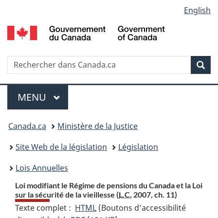
Language
English
Passer
Passer
Passer
au
à
à
selection
contenu
«
la
principal
À
version
propos
HTML
Recherche
R
Rec
de
simplifiée
d
ce
C
Menu
site
MENU
PRINCIPAL
Vous
Canada.ca
Ministère de la Justice
etes
Site Web de la législation
Législation
ici
Lois Annuelles
:
Loi modifiant le Régime de pensions du Canada et la Loi
sur la sécurité de la vieillesse (
L.C.
2007, ch. 11)
Texte complet :
HTML
Texte
(Boutons d’accessibilité