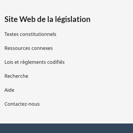
a
Site Web de la législation
i
l
Textes constitutionnels
s
Ressources connexes
d
Lois et règlements codifiés
e
Recherche
l
Aide
a
Contactez-nous
p
a