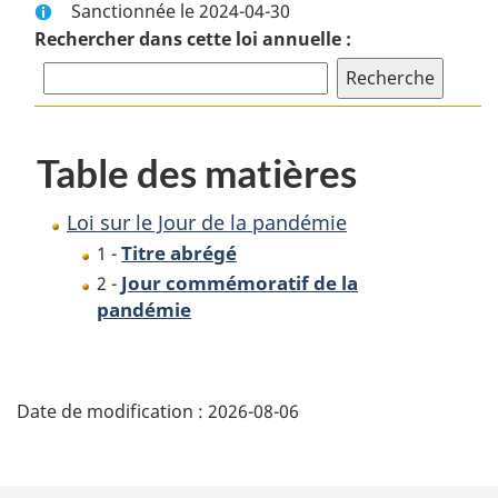
Sanctionnée le 2024-04-30
complet
:
Rechercher dans cette loi annuelle :
:
Loi
Loi
sur
sur
le
le
Jour
Jour
de
Table des matières
de
la
la
pandémie
Loi sur le Jour de la pandémie
pandémie
Titre abrégé
1 -
Jour commémoratif de la
2 -
pandémie
D
Date de modification :
2026-08-06
é
t