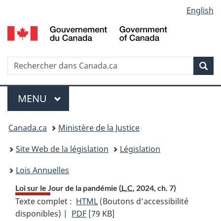
Language
English
Passer
Passer
Passer
au
à
à
selection
contenu
«
la
principal
À
version
propos
HTML
Recherche
R
Rec
de
simplifiée
d
ce
C
Menu
site
MENU
PRINCIPAL
Vous
Canada.ca
Ministère de la Justice
etes
Site Web de la législation
Législation
ici
Lois Annuelles
:
Loi sur le Jour de la pandémie (
L.C.
2024, ch. 7)
Texte complet :
HTML
Texte
(Boutons d’accessibilité
disponibles) |
PDF
Texte
[79 KB]
complet