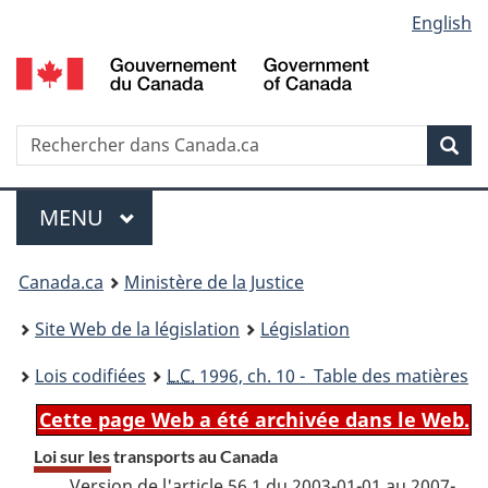
Language
English
Passer
Passer
Passer
au
à
à
selection
contenu
«
la
principal
À
version
propos
HTML
Recherche
R
Rec
de
simplifiée
d
ce
C
Menu
site
MENU
PRINCIPAL
You
Canada.ca
Ministère de la Justice
are
Site Web de la législation
Législation
here:
Lois codifiées
L.C.
1996, ch. 10 - Table des matières
Cette page Web a été archivée dans le Web.
Loi sur les transports au Canada
Version de l'article 56.1 du 2003-01-01 au 2007-