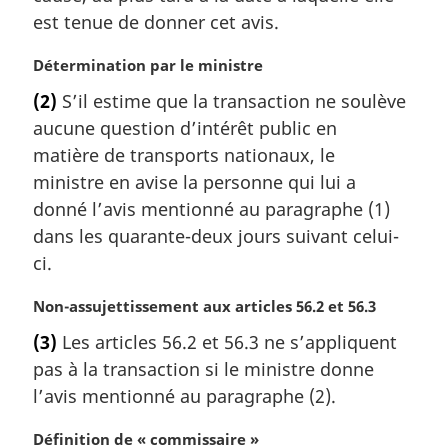
est tenue de donner cet avis.
N
Détermination par le ministre
o
(2)
S’il estime que la transaction ne soulève
t
aucune question d’intérêt public en
e
m
matière de transports nationaux, le
a
ministre en avise la personne qui lui a
r
donné l’avis mentionné au paragraphe (1)
g
dans les quarante-deux jours suivant celui-
i
ci.
n
a
N
Non-assujettissement aux articles 56.2 et 56.3
l
o
e
(3)
Les articles 56.2 et 56.3 ne s’appliquent
t
:
pas à la transaction si le ministre donne
e
m
l’avis mentionné au paragraphe (2).
a
r
N
Définition de « commissaire »