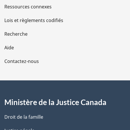
s
Ressources connexes
d
Lois et règlements codifiés
e
Recherche
l
Aide
a
Contactez-nous
p
a
g
Ministère de la Justice Canada
e
Droit de la famille