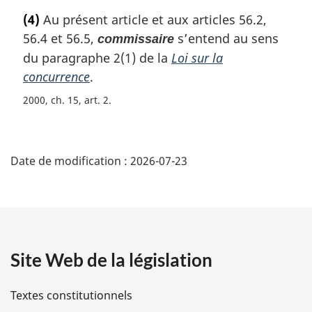
g
o
(4)
Au présent article et aux articles 56.2,
i
t
56.4 et 56.5,
s’entend au sens
commissaire
n
e
a
m
du paragraphe 2(1) de la
Loi sur la
l
a
concurrence
.
e
r
2000, ch. 15, art. 2
:
g
i
n
D
a
Date de modification :
2026-07-23
l
é
e
:
t
a
Site Web de la législation
i
l
Textes constitutionnels