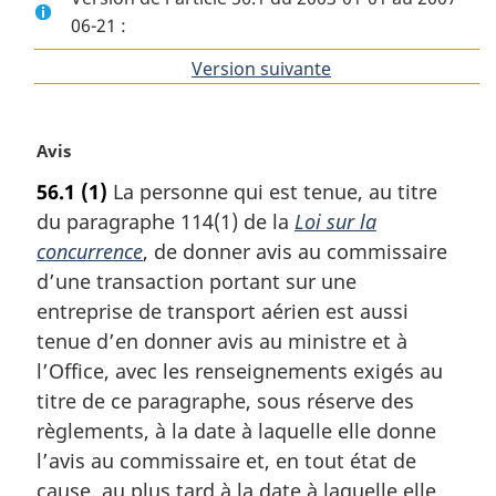
06-21 :
Version suivante
de
l'article
N
Avis
o
56.1
(1)
La personne qui est tenue, au titre
t
du paragraphe 114(1) de la
Loi sur la
e
m
concurrence
, de donner avis au commissaire
a
d’une transaction portant sur une
r
entreprise de transport aérien est aussi
g
tenue d’en donner avis au ministre et à
i
l’Office, avec les renseignements exigés au
n
a
titre de ce paragraphe, sous réserve des
l
règlements, à la date à laquelle elle donne
e
l’avis au commissaire et, en tout état de
:
cause, au plus tard à la date à laquelle elle