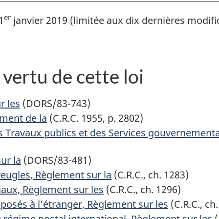
er
1
janvier 2019 (limitée aux dix dernières modifi
vertu de cette loi
r les
(DORS/83-743)
ement de la
(C.R.C. 1955, p. 2802)
s Travaux publics et des Services gouvernementau
ur la
(DORS/83-481)
eugles, Règlement sur la
(C.R.C., ch. 1283)
iaux, Règlement sur les
(C.R.C., ch. 1296)
éposés à l’étranger, Règlement sur les
(C.R.C., ch
u régime postal international, Règlement sur les