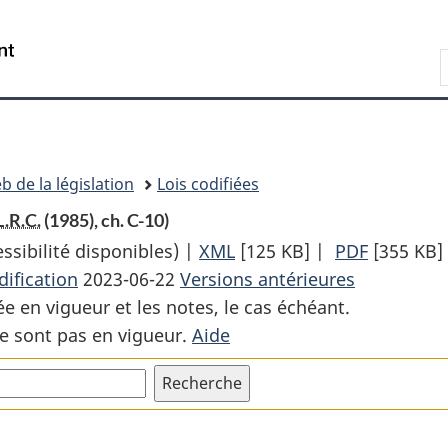
Passer
Passer
Passer
au
à
à
Recherche
contenu
«
la
principal
À
version
propos
HTML
de
simplifiée
ce
b de la législation
Lois codifiées
site
L.R.C.
(1985), ch. C-10)
sibilité disponibles) |
XML
Texte
[125 KB]
|
PDF
Texte
[355 KB]
ification
2023-06-22
Versions antérieures
complet
complet
ée en vigueur et les notes, le cas échéant.
:
:
e sont pas en vigueur.
Aide
Loi
Loi
sur
sur
la
la
Société
Société
canadienne
canadien