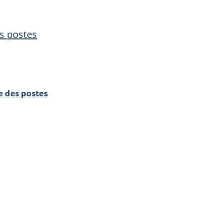
des
des
postes
postes
es postes
e des postes