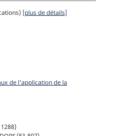
cations)
[plus de détails]
x de l’application de la
. 1288)
(DORS/83-807)