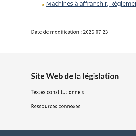
Machines à affranchir, Règlemen
D
Date de modification :
2026-07-23
é
t
a
Site Web de la législation
i
Textes constitutionnels
l
Ressources connexes
s
d