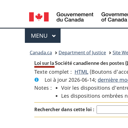
Language
selection
Menu
MENU
PRINCIPAL
You
Canada.ca
Department of Justice
Site We
are
Loi sur la Société canadienne des postes (
Texte complet :
HTML
Texte
(Boutons d’acces
here:
Loi à jour 2026-06-14;
complet
dernière mod
Notes :
Voir les dispositions d'entr
:
Les dispositions ombrées n
Loi
sur
Rechercher dans cette loi :
la
Société
canadienne