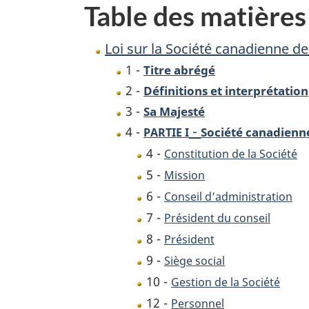
Table des matières
des
postes
Loi sur la Société canadienne d
1 -
Titre abrégé
2 -
Définitions et interprétation
3 -
Sa Majesté
-
4 -
Société canadienn
PARTIE I
4 -
Constitution de la Société
5 -
Mission
6 -
Conseil d’administration
7 -
Président du conseil
8 -
Président
9 -
Siège social
10 -
Gestion de la Société
12 -
Personnel