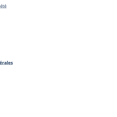
iété
érales