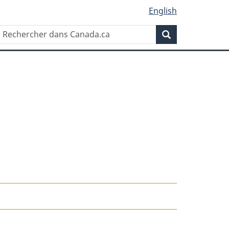
English
Rechercher
Recherche
dans
Canada.ca
ne