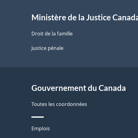
e
l
Ministère de la Justice Canad
a
Droit de la famille
p
Justice pénale
a
g
Gouvernement du Canada
e
Toutes les coordonnées
Thèmes
Emplois