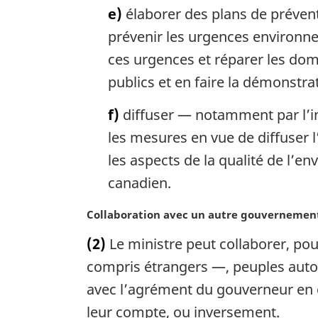
e)
élaborer des plans de préventi
prévenir les urgences environnem
ces urgences et réparer les dom
publics et en faire la démonstr
f)
diffuser — notamment par l’in
les mesures en vue de diffuser l
les aspects de la qualité de l’e
canadien.
N
Collaboration avec un autre gouvernemen
o
(2)
Le ministre peut collaborer, pou
t
e
compris étrangers —, peuples autoc
m
avec l’agrément du gouverneur en c
a
leur compte, ou inversement.
r