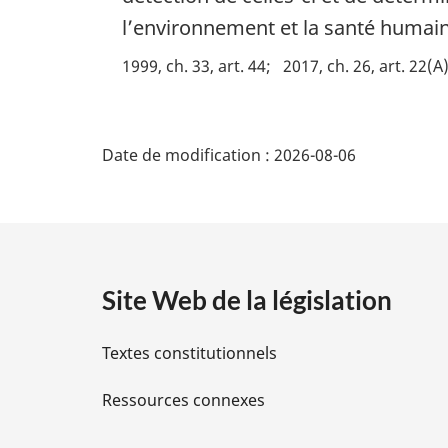
n
m
l’environnement et la santé humaine
a
a
l
r
1999, ch. 33, art. 44
2017, ch. 26, art. 22(A
e
g
:
i
D
n
a
Date de modification :
2026-08-06
é
l
e
t
:
a
Site Web de la législation
i
Textes constitutionnels
l
Ressources connexes
s