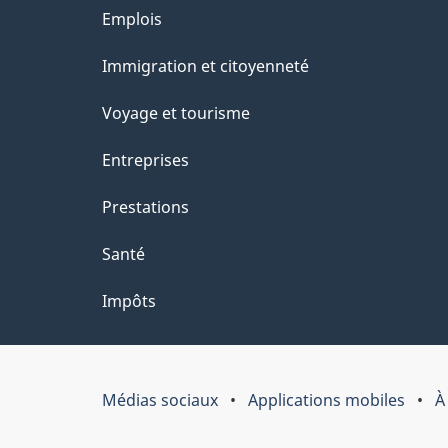
Thèmes
Emplois
et
Immigration et citoyenneté
sujets
Voyage et tourisme
Entreprises
Prestations
Santé
Impôts
Médias sociaux
Applications mobiles
À