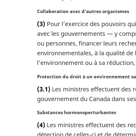
g
N
Collaboration avec d’autres organismes
i
o
n
(3)
Pour l’exercice des pouvoirs qui 
t
a
e
avec les gouvernements — y compris
l
m
e
ou personnes, financer leurs recherc
a
:
environnementales, à la qualité de l
r
g
l’environnement ou à sa réduction, 
i
n
N
Protection du droit à un environnement sa
a
o
(3.1)
Les ministres effectuent des r
l
t
e
e
gouvernement du Canada dans ses eff
:
m
a
N
Substances hormonoperturbantes
r
o
(4)
Les ministres effectuent des r
g
t
i
e
détection de celles-ci et de déterm