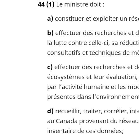
44
(1)
Le ministre doit :
t
e
a)
constituer et exploiter un rés
m
a
b)
effectuer des recherches et de
r
g
la lutte contre celle-ci, sa réduc
i
consultatifs et techniques de m
n
a
c)
effectuer des recherches et
l
écosystèmes et leur évaluation,
e
:
par l’activité humaine et les m
présentes dans l’environnemen
d)
recueillir, traiter, corréler,
au Canada provenant du réseau de
inventaire de ces données;