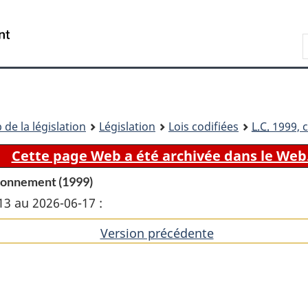
Passer
Passer
Passer
au
à
à
Recherche
contenu
«
la
principal
À
version
propos
HTML
de
simplifiée
ce
 de la législation
Législation
Lois codifiées
L.C.
1999, c
site
Cette page Web a été archivée dans le Web
ironnement (1999)
13 au 2026-06-17 :
Version précédente
de
l'article