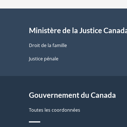
d
e
l
Ministère de la Justice Canad
a
Droit de la famille
p
Justice pénale
a
g
Gouvernement du Canada
e
Toutes les coordonnées