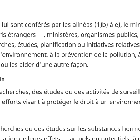
lui sont conférés par les alinéas (1)b) à e), le mi
 étrangers —, ministères, organismes publics, 
hes, études, planification ou initiatives relativ
’environnement, à la prévention de la pollution, à 
ou les aider d’une autre façon.
in
echerches, des études ou des activités de surveil
orts visant à protéger le droit à un environneme
echerches ou des études sur les substances hor
ination de leurs effets — actuels ou potentiels, à