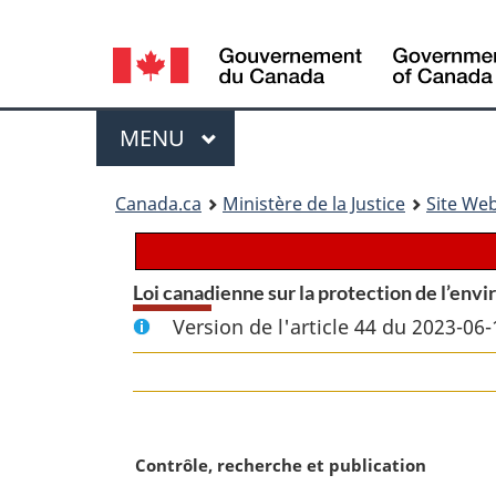
Language
selection
Menu
MENU
PRINCIPAL
You
Canada.ca
Ministère de la Justice
Site Web
are
here:
Loi canadienne sur la protection de l’env
Version de l'article 44 du 2023-06-
N
Contrôle, recherche et publication
o