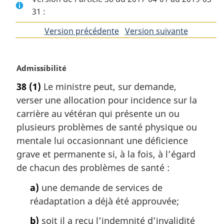
31 :
Version précédente
de
Version suivante
de
l'article
l'article
N
Admissibilité
o
38
(1)
Le ministre peut, sur demande,
t
verser une allocation pour incidence sur la
e
m
carrière au vétéran qui présente un ou
a
plusieurs problèmes de santé physique ou
r
mentale lui occasionnant une déficience
g
grave et permanente si, à la fois, à l’égard
i
de chacun des problèmes de santé :
n
a
a)
une demande de services de
l
réadaptation a déjà été approuvée;
e
:
b)
soit il a reçu l’indemnité d’invalidité