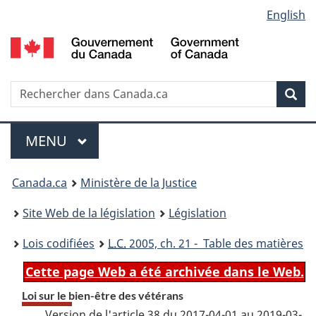
Language
English
Passer
Passer
Passer
au
à
à
selection
contenu
«
la
principal
À
version
propos
HTML
Recherche
R
Rec
de
simplifiée
d
ce
C
Menu
site
MENU
PRINCIPAL
You
Canada.ca
Ministère de la Justice
are
Site Web de la législation
Législation
here:
Lois codifiées
L.C.
2005, ch. 21 - Table des matières
Cette page Web a été archivée dans le Web.
Loi sur le bien-être des vétérans
Version de l'article 38 du 2017-04-01 au 2019-03-