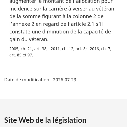
augmenter le montant de l’allocation pour
e
m
incidence sur la carrière à verser au vétéran
a
de la somme figurant à la colonne 2 de
r
l’annexe 2 en regard de l’article 2.1 s’il
g
constate une diminution de la capacité de
i
gain du vétéran.
n
a
2005, ch. 21, art. 38
2011, ch. 12, art. 8
2016, ch. 7,
l
art. 85 et 97
e
:
D
Date de modification :
2026-07-23
é
t
a
Site Web de la législation
i