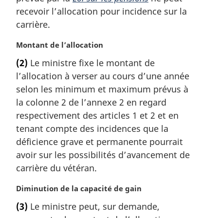
r
recevoir l’allocation pour incidence sur la
g
carrière.
i
n
N
Montant de l’allocation
a
o
l
(2)
Le ministre fixe le montant de
t
e
l’allocation à verser au cours d’une année
e
:
m
selon les minimum et maximum prévus à
a
la colonne 2 de l’annexe 2 en regard
r
respectivement des articles 1 et 2 et en
g
tenant compte des incidences que la
i
déficience grave et permanente pourrait
n
a
avoir sur les possibilités d’avancement de
l
carrière du vétéran.
e
:
N
Diminution de la capacité de gain
o
(3)
Le ministre peut, sur demande,
t