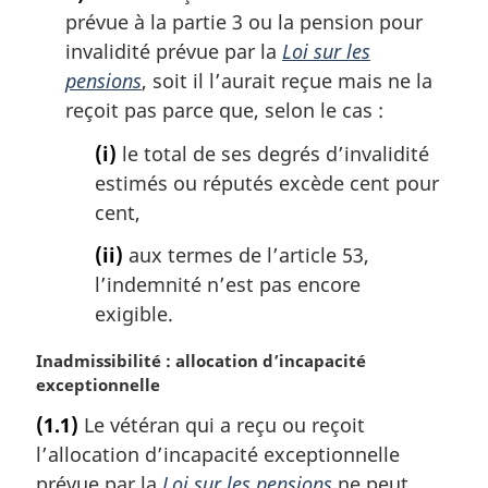
prévue à la partie 3 ou la pension pour
invalidité prévue par la
Loi sur les
pensions
, soit il l’aurait reçue mais ne la
reçoit pas parce que, selon le cas :
(i)
le total de ses degrés d’invalidité
estimés ou réputés excède cent pour
cent,
(ii)
aux termes de l’article 53,
l’indemnité n’est pas encore
exigible.
N
Inadmissibilité : allocation d’incapacité
o
exceptionnelle
t
(1.1)
Le vétéran qui a reçu ou reçoit
e
l’allocation d’incapacité exceptionnelle
m
a
prévue par la
Loi sur les pensions
ne peut