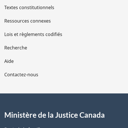
l
Textes constitutionnels
s
Ressources connexes
d
Lois et règlements codifiés
e
Recherche
l
Aide
a
Contactez-nous
p
a
g
Ministère de la Justice Canada
e