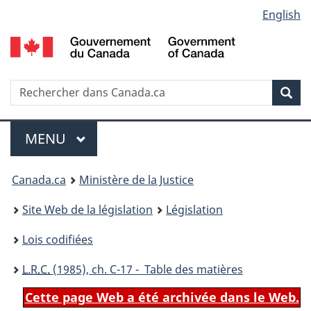
Language
English
Passer
Passer
Passer
au
à
à
selection
contenu
«
la
principal
À
version
propos
HTML
Recherche
R
Rec
de
simplifiée
d
ce
C
Menu
site
MENU
PRINCIPAL
You
Canada.ca
Ministère de la Justice
are
Site Web de la législation
Législation
here:
Lois codifiées
L.R.C.
(1985), ch. C-17 - Table des matières
Cette page Web a été archivée dans le Web.