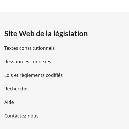
l
t
e
:
a
Site Web de la législation
i
l
Textes constitutionnels
s
Ressources connexes
d
Lois et règlements codifiés
e
Recherche
l
Aide
a
Contactez-nous
p