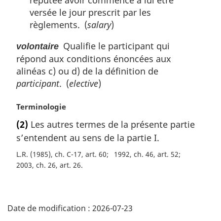
versée le jour prescrit par les
règlements. (
salary
)
Qualifie le participant qui
volontaire
répond aux conditions énoncées aux
alinéas c) ou d) de la définition de
participant
. (
elective
)
N
Terminologie
o
(2)
Les autres termes de la présente partie
t
s’entendent au sens de la partie I.
e
m
L.R. (1985), ch. C-17, art. 60
1992, ch. 46, art. 52
a
2003, ch. 26, art. 26
r
g
D
i
n
Date de modification :
2026-07-23
é
a