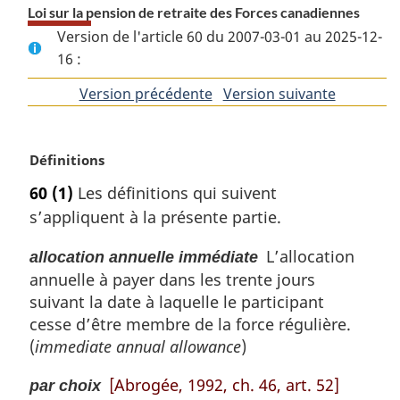
Loi sur la pension de retraite des Forces canadiennes
Version de l'article 60 du 2007-03-01 au 2025-12-
16 :
Version précédente
de
Version suivante
de
l'article
l'article
N
Définitions
o
60
(1)
Les définitions qui suivent
t
s’appliquent à la présente partie.
e
m
L’allocation
allocation annuelle immédiate
a
annuelle à payer dans les trente jours
r
g
suivant la date à laquelle le participant
i
cesse d’être membre de la force régulière.
n
(
immediate annual allowance
)
a
l
[Abrogée, 1992, ch. 46, art. 52]
par choix
e