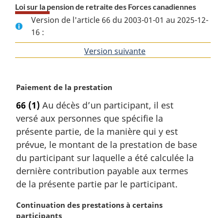
Loi sur la pension de retraite des Forces canadiennes
Version de l'article 66 du 2003-01-01 au 2025-12-
16 :
Version suivante
de
l'article
N
Paiement de la prestation
o
66
(1)
Au décès d’un participant, il est
t
versé aux personnes que spécifie la
e
m
présente partie, de la manière qui y est
a
prévue, le montant de la prestation de base
r
du participant sur laquelle a été calculée la
g
dernière contribution payable aux termes
i
de la présente partie par le participant.
n
a
N
Continuation des prestations à certains
l
o
participants
e