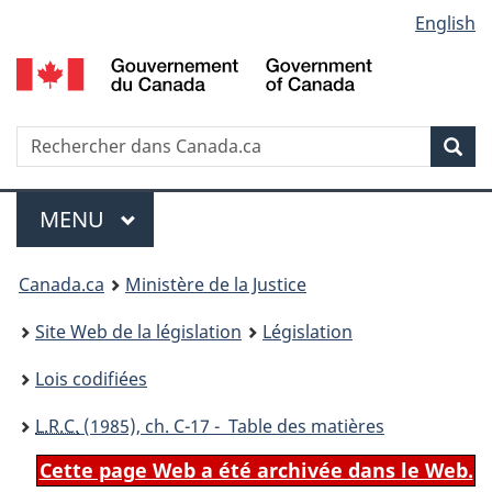
Language
English
Passer
Passer
Passer
au
à
à
selection
contenu
«
la
principal
À
version
propos
HTML
Recherche
R
Rec
de
simplifiée
d
ce
C
Menu
site
MENU
PRINCIPAL
You
Canada.ca
Ministère de la Justice
are
Site Web de la législation
Législation
here:
Lois codifiées
L.R.C.
(1985), ch. C-17 - Table des matières
Cette page Web a été archivée dans le Web.