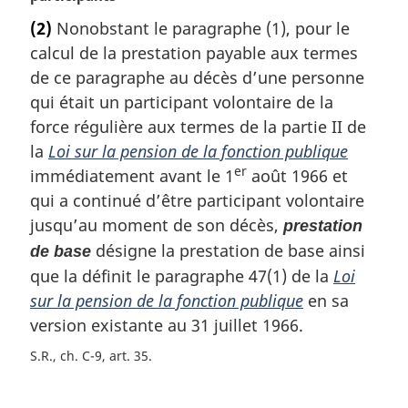
t
:
(2)
Nonobstant le paragraphe (1), pour le
e
calcul de la prestation payable aux termes
m
a
de ce paragraphe au décès d’une personne
r
qui était un participant volontaire de la
g
force régulière aux termes de la partie II de
i
la
Loi sur la pension de la fonction publique
n
er
immédiatement avant le 1
août 1966 et
a
l
qui a continué d’être participant volontaire
e
jusqu’au moment de son décès,
prestation
:
désigne la prestation de base ainsi
de base
que la définit le paragraphe 47(1) de la
Loi
sur la pension de la fonction publique
en sa
version existante au 31 juillet 1966.
S.R., ch. C-9, art. 35