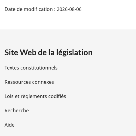
D
Date de modification :
2026-08-06
é
t
a
Site Web de la législation
i
l
Textes constitutionnels
s
Ressources connexes
d
Lois et règlements codifiés
e
Recherche
l
Aide
a