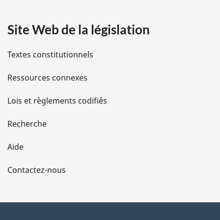
:
a
Site Web de la législation
i
l
Textes constitutionnels
s
Ressources connexes
d
Lois et règlements codifiés
e
Recherche
l
Aide
a
Contactez-nous
p
a