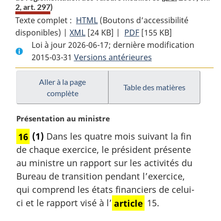
2, art. 297)
Texte complet :
HTML
Texte
(Boutons d’accessibilité
disponibles) |
XML
Texte
[24 KB]
complet
|
PDF
Texte
[155 KB]
Loi à jour 2026-06-17; dernière modification
complet
:
complet
2015-03-31
Versions antérieures
:
Loi
:
Loi
sur
Loi
sur
le
sur
Aller à la page
Table des matières
complète
le
Bureau
le
Bureau
de
Bureau
N
Présentation au ministre
de
transition
de
o
transition
vers
transition
16
(1)
Dans les quatre mois suivant la fin
t
vers
un
vers
de chaque exercice, le président présente
e
un
régime
un
m
au ministre un rapport sur les activités du
régime
canadien
régime
a
Bureau de transition pendant l’exercice,
canadien
de
canadien
r
qui comprend les états financiers de celui-
de
réglementation
de
g
ci et le rapport visé à l’
article
15.
réglementation
des
réglementation
i
n
des
valeurs
des