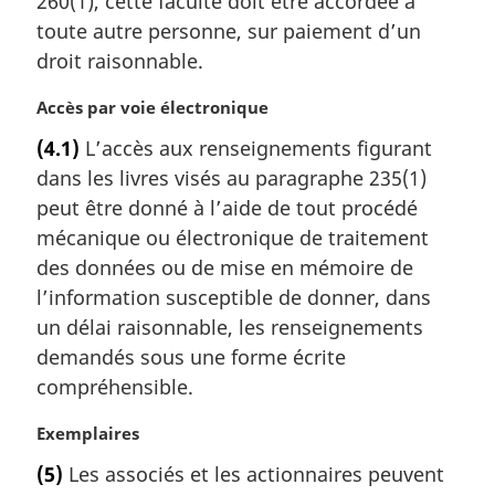
260(1), cette faculté doit être accordée à
toute autre personne, sur paiement d’un
droit raisonnable.
N
Accès par voie électronique
o
(4.1)
L’accès aux renseignements figurant
t
dans les livres visés au paragraphe 235(1)
e
m
peut être donné à l’aide de tout procédé
a
mécanique ou électronique de traitement
r
des données ou de mise en mémoire de
g
l’information susceptible de donner, dans
i
un délai raisonnable, les renseignements
n
a
demandés sous une forme écrite
l
compréhensible.
e
:
N
Exemplaires
o
(5)
Les associés et les actionnaires peuvent
t