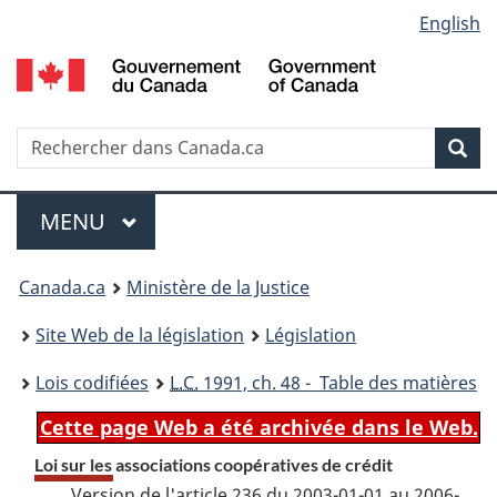
Language
English
Passer
Passer
Passer
au
à
à
selection
contenu
«
la
principal
À
version
propos
HTML
Recherche
R
Rec
de
simplifiée
d
ce
C
Menu
site
MENU
PRINCIPAL
You
Canada.ca
Ministère de la Justice
are
Site Web de la législation
Législation
here:
Lois codifiées
L.C.
1991, ch. 48 - Table des matières
Cette page Web a été archivée dans le Web.
Loi sur les associations coopératives de crédit
Version de l'article 236 du 2003-01-01 au 2006-