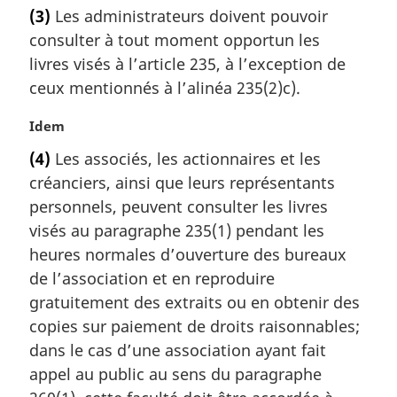
o
(3)
Les administrateurs doivent pouvoir
n
t
a
consulter à tout moment opportun les
e
l
m
livres visés à l’article 235, à l’exception de
e
a
ceux mentionnés à l’alinéa 235(2)c).
:
r
g
N
Idem
i
o
(4)
Les associés, les actionnaires et les
n
t
a
créanciers, ainsi que leurs représentants
e
l
m
personnels, peuvent consulter les livres
e
a
visés au paragraphe 235(1) pendant les
:
r
heures normales d’ouverture des bureaux
g
de l’association et en reproduire
i
gratuitement des extraits ou en obtenir des
n
a
copies sur paiement de droits raisonnables;
l
dans le cas d’une association ayant fait
e
appel au public au sens du paragraphe
: