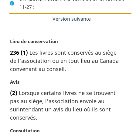
11-27 :
Version suivante
de
l'article
N
Lieu de conservation
o
236
(1)
Les livres sont conservés au siège
t
de l’association ou en tout lieu au Canada
e
m
convenant au conseil.
a
r
N
Avis
g
o
(2)
Lorsque certains livres ne se trouvent
i
t
pas au siège, l’association envoie au
n
e
a
m
surintendant un avis du lieu où ils sont
l
a
conservés.
e
r
:
g
N
Consultation
i