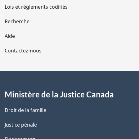
d
Lois et règlements codifiés
e
Recherche
l
Aide
a
Contactez-nous
p
a
g
Ministère de la Justice Canada
e
Droit de la famille
Justice pénale