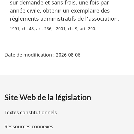
sur demande et sans frais, une fois par
e
m
année civile, obtenir un exemplaire des
a
règlements administratifs de l’association.
r
1991, ch. 48, art. 236
2001, ch. 9, art. 290
g
i
n
D
a
Date de modification :
2026-08-06
l
é
e
:
t
a
Site Web de la législation
i
l
Textes constitutionnels
s
Ressources connexes