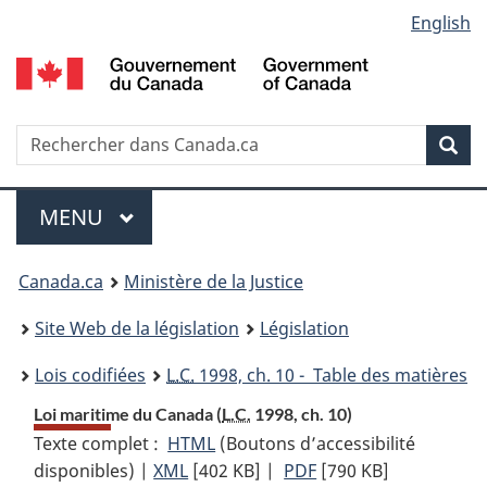
Language
English
Passer
Passer
Passer
au
à
à
selection
contenu
«
la
principal
À
version
propos
HTML
Recherche
R
Rec
de
simplifiée
d
ce
C
Menu
site
MENU
PRINCIPAL
You
Canada.ca
Ministère de la Justice
are
Site Web de la législation
Législation
here:
Lois codifiées
L.C.
1998, ch. 10 - Table des matières
Loi maritime du Canada (
L.C.
1998, ch. 10)
Texte complet :
HTML
Texte
(Boutons d’accessibilité
disponibles) |
XML
Texte
[402 KB]
complet
|
PDF
Texte
[790 KB]