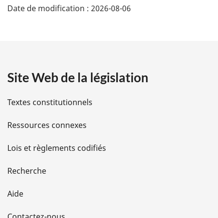
Date de modification :
2026-08-06
é
t
a
Site Web de la législation
i
l
Textes constitutionnels
s
Ressources connexes
d
Lois et règlements codifiés
e
Recherche
l
Aide
a
Contactez-nous