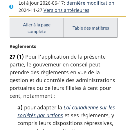
Loi à jour 2026-06-17;
complet
:
dernière modification
complet
2024-11-27
Versions antérieures
:
Loi
:
Loi
maritime
Loi
maritime
du
maritime
Aller à la page
Table des matières
complète
du
Canada
du
Canada
Canada
N
Règlements
o
27
(1)
Pour l’application de la présente
t
partie, le gouverneur en conseil peut
e
m
prendre des règlements en vue de la
a
gestion et du contrôle des administrations
r
portuaires ou de leurs filiales à cent pour
g
cent, notamment :
i
n
a)
pour adapter la
Loi canadienne sur les
a
sociétés par actions
et ses règlements, y
l
compris leurs dispositions répressives,
e
: