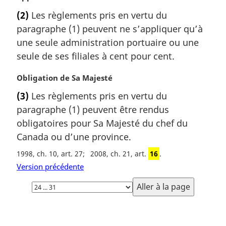
o
(2)
Les règlements pris en vertu du
t
paragraphe (1) peuvent ne s’appliquer qu’à
e
m
une seule administration portuaire ou une
a
seule de ses filiales à cent pour cent.
r
g
N
Obligation de Sa Majesté
i
o
(3)
Les règlements pris en vertu du
n
t
a
paragraphe (1) peuvent être rendus
e
l
m
obligatoires pour Sa Majesté du chef du
e
a
Canada ou d’une province.
:
r
1998, ch. 10, art. 27
2008, ch. 21, art.
16
g
i
Version précédente
n
Choisissez
a
la
l
page
e
D
: