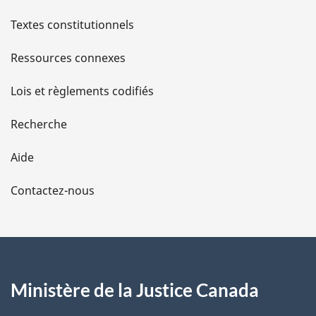
l
Textes constitutionnels
s
Ressources connexes
d
Lois et règlements codifiés
e
Recherche
l
Aide
a
Contactez-nous
p
a
g
Ministère de la Justice Canada
e