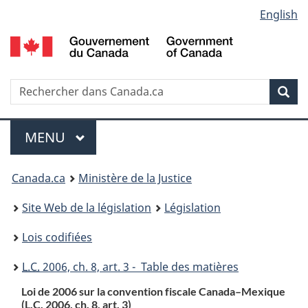
Language
English
Passer
Passer
Passer
au
à
à
selection
contenu
«
la
principal
À
version
propos
HTML
Recherche
R
Rec
de
simplifiée
d
ce
C
Menu
site
MENU
PRINCIPAL
You
Canada.ca
Ministère de la Justice
are
Site Web de la législation
Législation
here:
Lois codifiées
L.C.
2006, ch. 8, art. 3 - Table des matières
Loi de 2006 sur la convention fiscale Canada–Mexique
(L.C. 2006, ch. 8, art. 3)