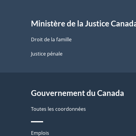
e
l
Ministère de la Justice Canad
a
Droit de la famille
p
Justice pénale
a
g
Gouvernement du Canada
e
Toutes les coordonnées
Thèmes
Emplois