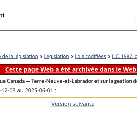
Passer
Passer
Passer
au
à
à
Recherche
contenu
«
la
principal
À
version
propos
HTML
de
simplifiée
ce
 de la législation
Législation
Lois codifiées
L.C.
1987, c
site
Cette page Web a été archivée dans le Web
que Canada — Terre-Neuve-et-Labrador et sur la gestion d
4-12-03 au 2025-06-01 :
Version suivante
de
l'article