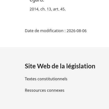
:
g
2014, ch. 13, art. 45
i
n
a
D
l
Date de modification :
2026-08-06
e
é
:
t
a
Site Web de la législation
i
Textes constitutionnels
l
Ressources connexes
s
d