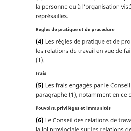
i
e
la personne ou à l’organisation visé
n
m
représailles.
a
a
l
r
N
Règles de pratique et de procédure
e
g
o
:
i
(4)
Les règles de pratique et de pro
t
n
e
les relations de travail en vue de 
a
m
(1).
l
a
e
r
:
N
Frais
g
o
i
(5)
Les frais engagés par le Conseil
t
n
e
paragraphe (1), notamment en ce qu
a
m
l
a
N
Pouvoirs, privilèges et immunités
e
r
o
:
(6)
Le Conseil des relations de trav
g
t
i
e
la loi provinciale sur les relations de