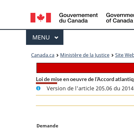
Language
selection
Menu
MENU
PRINCIPAL
You
Canada.ca
Ministère de la Justice
Site Web
are
here:
Loi de mise en oeuvre de l’Accord atlanti
Version de l'article 205.06 du 201
N
Demande
o