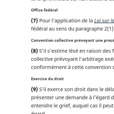
n
m
a
a
N
Office fédéral
l
r
o
(7)
Pour l’application de la
Loi sur l
e
g
t
:
i
e
fédéral au sens du paragraphe 2(1) 
n
m
a
a
N
Convention collective prévoyant une procé
l
r
o
(8)
S’il s’estime lésé en raison des 
e
g
t
:
i
e
collective prévoyant l’arbitrage exé
n
m
conformément à cette convention co
a
a
l
r
N
Exercice du droit
e
g
o
:
i
(9)
S’il exerce son droit dans le dé
t
n
e
présenter une demande à l’égard de
a
m
entendre le grief, auquel cas il peut
l
a
e
égard.
r