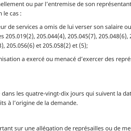
ellement ou par l’entremise de son représentan
 le cas :
ur de services a omis de lui verser son salaire o
205.019(2), 205.044(4), 205.045(7), 205.048(6), 2
3), 205.056(6) et 205.058(2) et (5);
sation a exercé ou menacé d’exercer des représa
ans les quatre-vingt-dix jours qui suivent la dat
its à l’origine de la demande.
ant sur une allégation de représailles ou de men