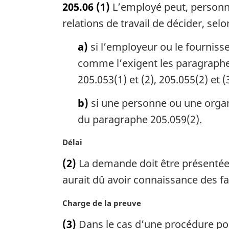
205.06
(1)
L’employé peut, personn
t
e
relations de travail de décider, selon
m
a
a)
si l’employeur ou le fournisse
r
comme l’exigent les paragraphes 
g
205.053(1) et (2), 205.055(2) et (
i
n
b)
si une personne ou une organi
a
l
du paragraphe 205.059(2).
e
:
N
Délai
o
(2)
La demande doit être présentée d
t
e
aurait dû avoir connaissance des fa
m
a
N
Charge de la preuve
r
o
(3)
Dans le cas d’une procédure port
g
t