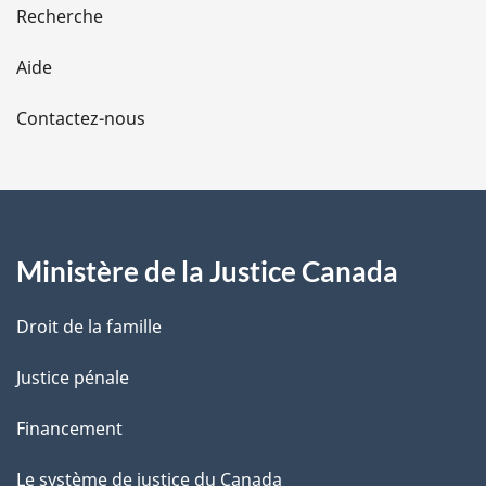
e
Recherche
l
Aide
a
Contactez-nous
p
a
g
Ministère de la Justice Canada
e
Droit de la famille
Justice pénale
Financement
Le système de justice du Canada