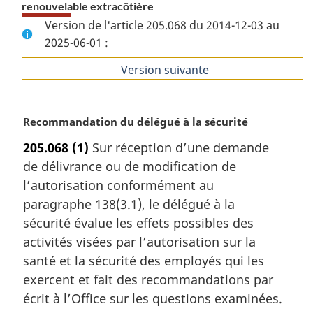
renouvelable extracôtière
Version de l'article 205.068 du 2014-12-03 au
2025-06-01 :
Version suivante
de
l'article
N
Recommandation du délégué à la sécurité
o
205.068
(1)
Sur réception d’une demande
t
de délivrance ou de modification de
e
m
l’autorisation conformément au
a
paragraphe 138(3.1), le délégué à la
r
sécurité évalue les effets possibles des
g
activités visées par l’autorisation sur la
i
santé et la sécurité des employés qui les
n
a
exercent et fait des recommandations par
l
écrit à l’Office sur les questions examinées.
e