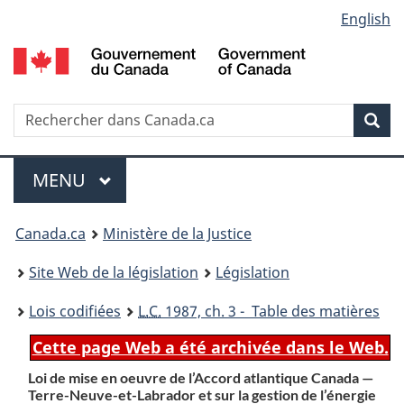
Language
English
Passer
Passer
Passer
au
à
à
selection
contenu
«
la
principal
À
version
propos
HTML
Recherche
R
Rec
de
simplifiée
d
ce
C
Menu
site
MENU
PRINCIPAL
You
Canada.ca
Ministère de la Justice
are
Site Web de la législation
Législation
here:
Lois codifiées
L.C.
1987, ch. 3 - Table des matières
Cette page Web a été archivée dans le Web.
Loi de mise en oeuvre de l’Accord atlantique Canada —
Terre-Neuve-et-Labrador et sur la gestion de l’énergie