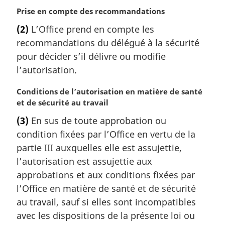
:
N
Prise en compte des recommandations
o
(2)
L’Office prend en compte les
t
recommandations du délégué à la sécurité
e
m
pour décider s’il délivre ou modifie
a
l’autorisation.
r
g
N
Conditions de l’autorisation en matière de santé
i
o
et de sécurité au travail
n
t
(3)
En sus de toute approbation ou
a
e
l
condition fixées par l’Office en vertu de la
m
e
a
partie III auxquelles elle est assujettie,
:
r
l’autorisation est assujettie aux
g
approbations et aux conditions fixées par
i
l’Office en matière de santé et de sécurité
n
au travail, sauf si elles sont incompatibles
a
l
avec les dispositions de la présente loi ou
e