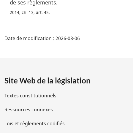
de ses règlements.
:
2014, ch. 13, art. 45
D
Date de modification :
2026-08-06
é
t
a
Site Web de la législation
i
l
Textes constitutionnels
s
Ressources connexes
d
Lois et règlements codifiés