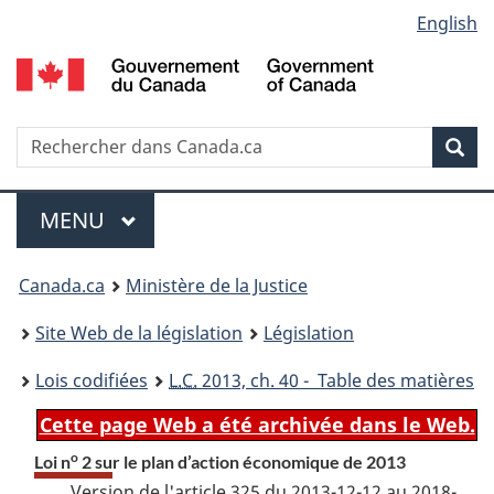
Language
English
Passer
Passer
Passer
au
à
à
selection
contenu
«
la
principal
À
version
propos
HTML
Recherche
R
Rec
de
simplifiée
d
ce
C
Menu
site
MENU
PRINCIPAL
You
Canada.ca
Ministère de la Justice
are
Site Web de la législation
Législation
here:
Lois codifiées
L.C.
2013, ch. 40 - Table des matières
Cette page Web a été archivée dans le Web.
o
Loi n
2 sur le plan d’action économique de 2013
Version de l'article 325 du 2013-12-12 au 2018-