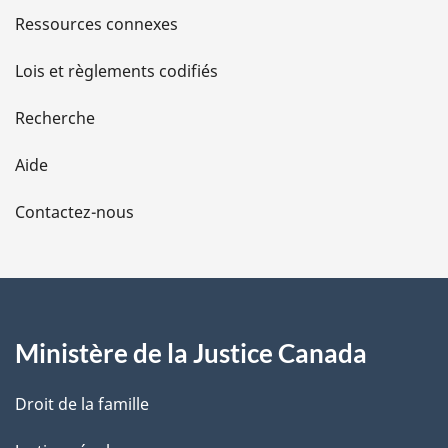
s
Ressources connexes
d
Lois et règlements codifiés
e
Recherche
l
Aide
a
Contactez-nous
p
a
g
Ministère de la Justice Canada
e
Droit de la famille