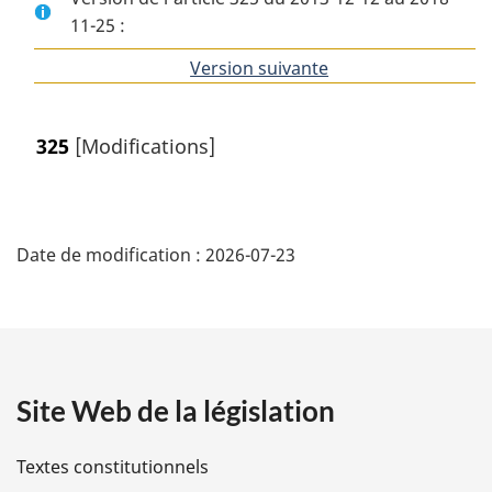
11-25 :
Version suivante
de
l'article
325
[Modifications]
D
Date de modification :
2026-07-23
é
t
a
Site Web de la législation
i
l
Textes constitutionnels