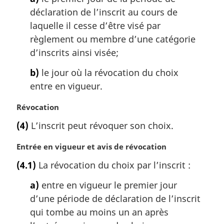
a
déclaration de l’inscrit au cours de
r
g
laquelle il cesse d’être visé par
i
règlement ou membre d’une catégorie
n
d’inscrits ainsi visée;
a
l
b)
le jour où la révocation du choix
e
entre en vigueur.
:
N
Révocation
o
(4)
L’inscrit peut révoquer son choix.
t
e
N
Entrée en vigueur et avis de révocation
m
o
a
(4.1)
La révocation du choix par l’inscrit :
t
r
e
a)
entre en vigueur le premier jour
g
m
i
d’une période de déclaration de l’inscrit
a
n
qui tombe au moins un an après
r
a
g