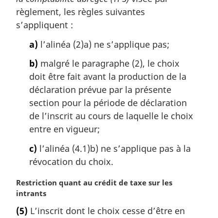
r
règlement, les règles suivantes
g
s’appliquent :
i
n
a)
l’alinéa (2)a) ne s’applique pas;
a
l
b)
malgré le paragraphe (2), le choix
e
doit être fait avant la production de la
:
déclaration prévue par la présente
section pour la période de déclaration
de l’inscrit au cours de laquelle le choix
entre en vigueur;
c)
l’alinéa (4.1)b) ne s’applique pas à la
révocation du choix.
N
Restriction quant au crédit de taxe sur les
o
intrants
t
(5)
L’inscrit dont le choix cesse d’être en
e