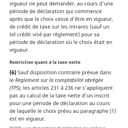
vigueur ne peut demander, au cours d’une
m
a
période de déclaration qui commence
r
après que le choix cesse d’être en vigueur,
g
de crédit de taxe sur les intrants (sauf un
i
tel crédit visé par règlement) pour sa
n
période de déclaration où le choix était en
a
l
vigueur.
e
:
N
Restriction quant à la taxe nette
o
(6)
Sauf disposition contraire prévue dans
t
le
Règlement sur la comptabilité abrégée
e
m
(TPS)
, les articles 231 à 236 ne s’appliquent
a
pas au calcul de la taxe nette d’un inscrit
r
pour une période de déclaration au cours
g
de laquelle le choix prévu au paragraphe (1)
i
est en vigueur.
n
a