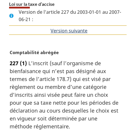
Loi sur la taxe d’accise
Version de l'article 227 du 2003-01-01 au 2007-
06-21 :
Version suivante
de
l'article
N
Comptabilité abrégée
o
227
(1)
L’inscrit (sauf l’organisme de
t
bienfaisance qui n’est pas désigné aux
e
m
termes de l’article 178.7) qui est visé par
a
règlement ou membre d’une catégorie
r
d’inscrits ainsi visée peut faire un choix
g
pour que sa taxe nette pour les périodes de
i
déclaration au cours desquelles le choix est
n
a
en vigueur soit déterminée par une
l
méthode réglementaire.
e