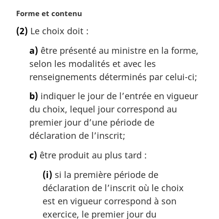
:
N
Forme et contenu
o
(2)
Le choix doit :
t
e
a)
être présenté au ministre en la forme,
m
selon les modalités et avec les
a
renseignements déterminés par celui-ci;
r
g
b)
indiquer le jour de l’entrée en vigueur
i
du choix, lequel jour correspond au
n
a
premier jour d’une période de
l
déclaration de l’inscrit;
e
:
c)
être produit au plus tard :
(i)
si la première période de
déclaration de l’inscrit où le choix
est en vigueur correspond à son
exercice, le premier jour du