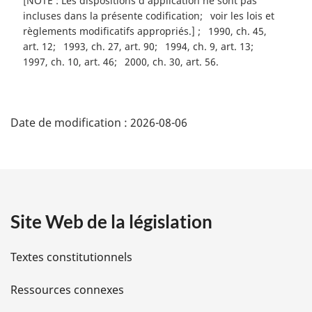
[NOTE : Les dispositions d’application ne sont pas
l
incluses dans la présente codification
voir les lois et
e
règlements modificatifs appropriés.]
1990, ch. 45,
:
art. 12
1993, ch. 27, art. 90
1994, ch. 9, art. 13
1997, ch. 10, art. 46
2000, ch. 30, art. 56
D
Date de modification :
2026-08-06
é
t
a
Site Web de la législation
i
l
Textes constitutionnels
s
Ressources connexes