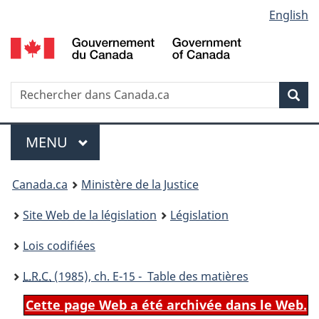
Language
English
Passer
Passer
Passer
au
à
à
selection
contenu
«
la
principal
À
version
propos
HTML
Recherche
R
Rec
de
simplifiée
d
ce
C
Menu
site
MENU
PRINCIPAL
You
Canada.ca
Ministère de la Justice
are
Site Web de la législation
Législation
here:
Lois codifiées
L.R.C.
(1985), ch. E-15 - Table des matières
Cette page Web a été archivée dans le Web.