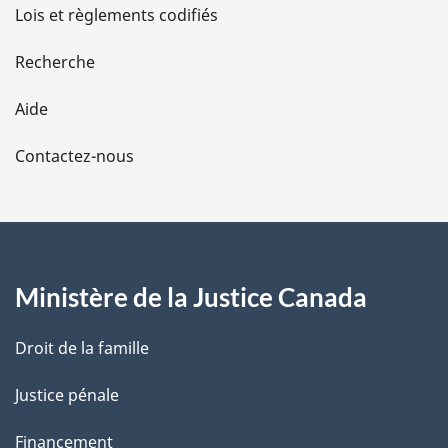
d
Lois et règlements codifiés
e
Recherche
l
Aide
a
Contactez-nous
p
a
g
Ministère de la Justice Canada
e
Droit de la famille
Justice pénale
Financement