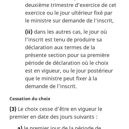
deuxième trimestre d’exercice de cet
exercice ou le jour ultérieur fixé par
le ministre sur demande de l’inscrit,
(ii)
dans les autres cas, le jour où
l’inscrit est tenu de produire sa
déclaration aux termes de la
présente section pour sa première
période de déclaration où le choix
est en vigueur, ou le jour postérieur
que le ministre peut fixer à la
demande de l’inscrit.
N
Cessation du choix
o
(3)
Le choix cesse d’être en vigueur le
t
premier en date des jours suivants :
e
m
a)
le premier jour de la période de