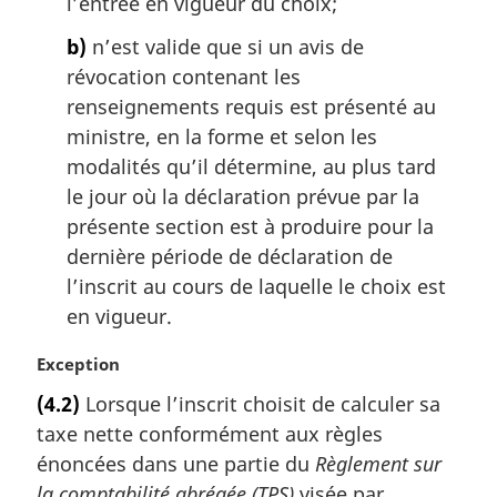
l’entrée en vigueur du choix;
l
i
e
b)
n’est valide que si un avis de
n
:
a
révocation contenant les
l
renseignements requis est présenté au
e
ministre, en la forme et selon les
:
modalités qu’il détermine, au plus tard
le jour où la déclaration prévue par la
présente section est à produire pour la
dernière période de déclaration de
l’inscrit au cours de laquelle le choix est
en vigueur.
N
Exception
o
(4.2)
Lorsque l’inscrit choisit de calculer sa
t
taxe nette conformément aux règles
e
m
énoncées dans une partie du
Règlement sur
a
la comptabilité abrégée (TPS)
visée par