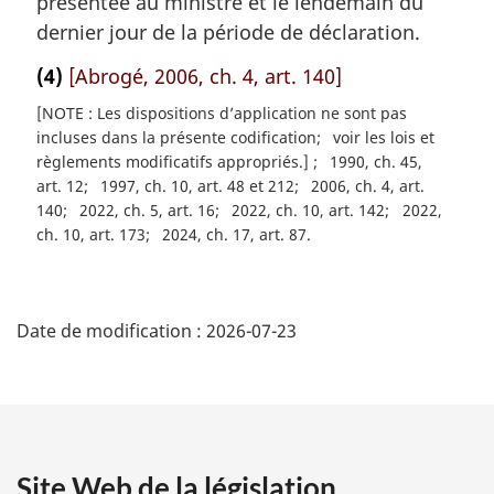
présentée au ministre et le lendemain du
dernier jour de la période de déclaration.
(4)
[Abrogé, 2006, ch. 4, art. 140]
[NOTE : Les dispositions d’application ne sont pas
incluses dans la présente codification
voir les lois et
règlements modificatifs appropriés.]
1990, ch. 45,
art. 12
1997, ch. 10, art. 48 et 212
2006, ch. 4, art.
140
2022, ch. 5, art. 16
2022, ch. 10, art. 142
2022,
ch. 10, art. 173
2024, ch. 17, art. 87
D
Date de modification :
2026-07-23
é
t
a
Site Web de la législation