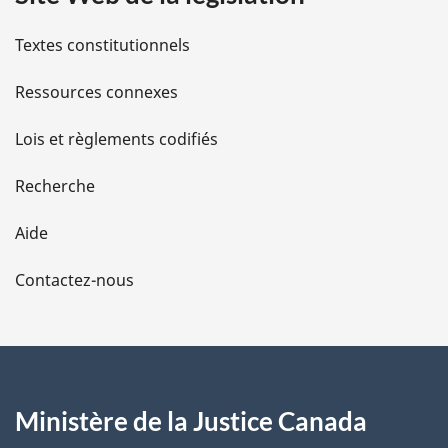
i
l
Textes constitutionnels
s
Ressources connexes
d
Lois et règlements codifiés
e
Recherche
l
Aide
a
Contactez-nous
p
a
g
Ministère de la Justice Canada
e