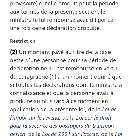
provisoire) qu’elle produit pour la période
:
aux termes de la présente section, le
ministre le lui rembourse avec diligence
une fois cette déclaration produite.
N
Restriction
o
(2)
Un montant payé au titre de la taxe
t
nette d’une personne pour sa période de
e
m
déclaration ne lui est remboursé en vertu
a
du paragraphe (1) à un moment donné que
r
si toutes les déclarations dont le ministre a
g
connaissance et que la personne avait à
i
produire au plus tard à ce moment en
n
a
application de la présente loi, de la
Loi de
l
l’impôt sur le revenu
, de la
Loi sur le droit
e
pour la sécurité des passagers du transport
:
aérien
, de la
Loi de 2001 sur l’accise
, de la
Loi