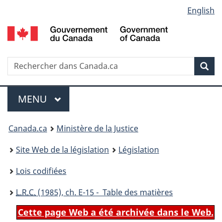
Language
English
Passer
Passer
Passer
au
à
à
selection
contenu
«
la
principal
À
version
propos
HTML
Recherche
R
Rec
de
simplifiée
d
ce
C
Menu
site
MENU
PRINCIPAL
You
Canada.ca
Ministère de la Justice
are
Site Web de la législation
Législation
here:
Lois codifiées
L.R.C.
(1985), ch. E-15 - Table des matières
Cette page Web a été archivée dans le Web.