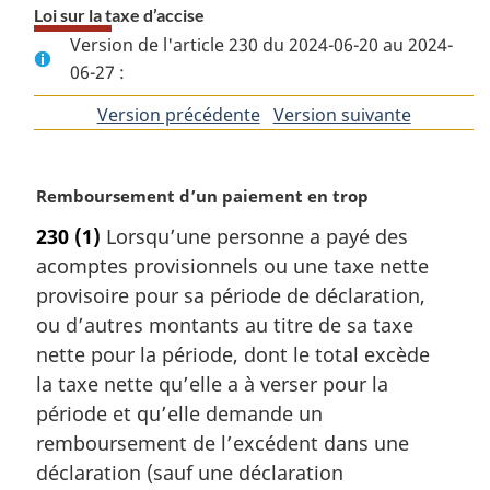
Loi sur la taxe d’accise
Version de l'article 230 du 2024-06-20 au 2024-
06-27 :
Version précédente
de
Version suivante
de
l'article
l'article
N
Remboursement d’un paiement en trop
o
230
(1)
Lorsqu’une personne a payé des
t
acomptes provisionnels ou une taxe nette
e
m
provisoire pour sa période de déclaration,
a
ou d’autres montants au titre de sa taxe
r
nette pour la période, dont le total excède
g
la taxe nette qu’elle a à verser pour la
i
période et qu’elle demande un
n
a
remboursement de l’excédent dans une
l
déclaration (sauf une déclaration
e