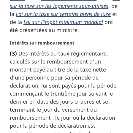
sur la taxe sur les logements sous-utilisés
, de
la
Loi sur la taxe sur certains biens de luxe
et
de la
Loi sur l’impôt minimum mondial
ont
été présentées au ministre.
N
Intérêts sur remboursement
o
(3)
Des intérêts au taux réglementaire,
t
calculés sur le remboursement d’un
e
m
montant payé au titre de la taxe nette
a
d’une personne pour sa période de
r
déclaration, lui sont payés pour la période
g
commençant le trentième jour suivant le
i
dernier en date des jours ci-après et se
n
a
terminant le jour du versement du
l
remboursement : le jour où la déclaration
e
pour la période de déclaration est
: