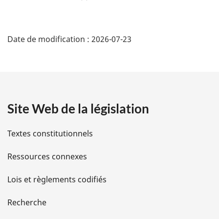
D
Date de modification :
2026-07-23
é
t
a
Site Web de la législation
i
l
Textes constitutionnels
s
Ressources connexes
d
Lois et règlements codifiés
e
Recherche
l