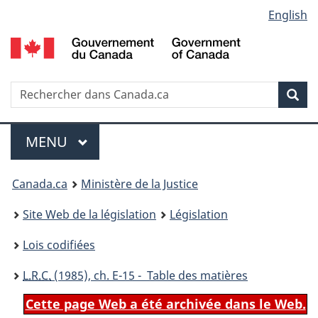
Language
English
Passer
Passer
Passer
au
à
à
selection
contenu
«
la
principal
À
version
propos
HTML
Recherche
R
Rec
de
simplifiée
d
ce
C
Menu
site
MENU
PRINCIPAL
You
Canada.ca
Ministère de la Justice
are
Site Web de la législation
Législation
here:
Lois codifiées
L.R.C.
(1985), ch. E-15 - Table des matières
Cette page Web a été archivée dans le Web.