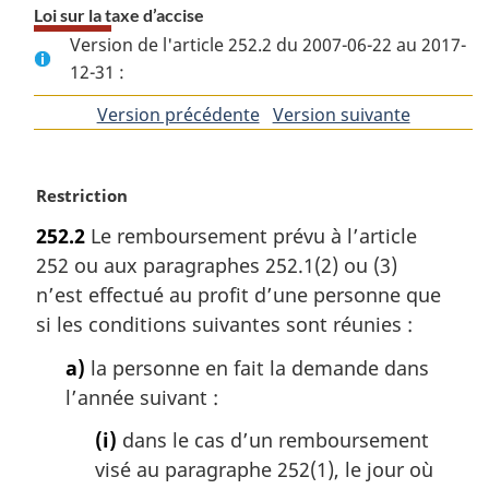
Loi sur la taxe d’accise
Version de l'article 252.2 du 2007-06-22 au 2017-
12-31 :
Version précédente
de
Version suivante
de
l'article
l'article
N
Restriction
o
252.2
Le remboursement prévu à l’article
t
252 ou aux paragraphes 252.1(2) ou (3)
e
m
n’est effectué au profit d’une personne que
a
si les conditions suivantes sont réunies :
r
g
a)
la personne en fait la demande dans
i
l’année suivant :
n
a
(i)
dans le cas d’un remboursement
l
visé au paragraphe 252(1), le jour où
e