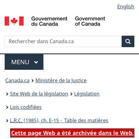
Language
English
Passer
Passer
Passer
au
à
à
selection
contenu
«
la
principal
À
version
propos
HTML
Recherche
R
Rec
de
simplifiée
d
ce
C
Menu
site
MENU
PRINCIPAL
You
Canada.ca
Ministère de la Justice
are
Site Web de la législation
Législation
here:
Lois codifiées
L.R.C.
(1985), ch. E-15 - Table des matières
Cette page Web a été archivée dans le Web.