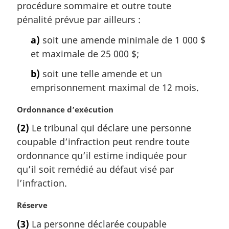
procédure sommaire et outre toute
:
pénalité prévue par ailleurs :
a)
soit une amende minimale de 1 000 $
et maximale de 25 000 $;
b)
soit une telle amende et un
emprisonnement maximal de 12 mois.
N
Ordonnance d’exécution
o
(2)
Le tribunal qui déclare une personne
t
coupable d’infraction peut rendre toute
e
m
ordonnance qu’il estime indiquée pour
a
qu’il soit remédié au défaut visé par
r
l’infraction.
g
i
N
Réserve
n
o
a
(3)
La personne déclarée coupable
t