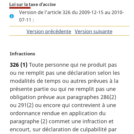
Loi sur la taxe d’accise
Version de l'article 326 du 2009-12-15 au 2010-
07-11 :
Version précédente
de
Version suivante
de
l'article
l'article
N
Infractions
o
326
(1)
Toute personne qui ne produit pas
t
ou ne remplit pas une déclaration selon les
e
m
modalités de temps ou autres prévues à la
a
présente partie ou qui ne remplit pas une
r
obligation prévue aux paragraphes 286(2)
g
ou 291(2) ou encore qui contrevient à une
i
ordonnance rendue en application du
n
a
paragraphe (2) commet une infraction et
l
encourt, sur déclaration de culpabilité par
e