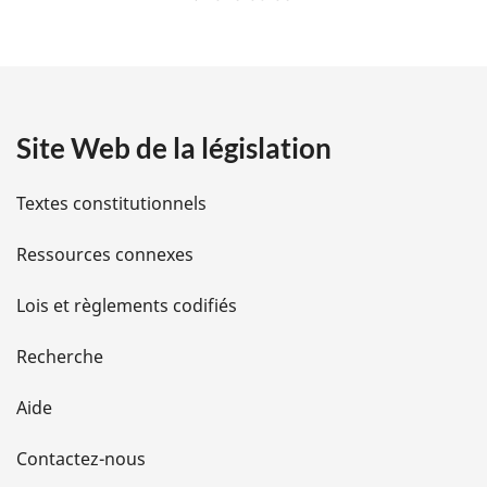
é
t
a
Site Web de la législation
i
l
Textes constitutionnels
s
Ressources connexes
d
Lois et règlements codifiés
e
Recherche
l
Aide
a
Contactez-nous
p