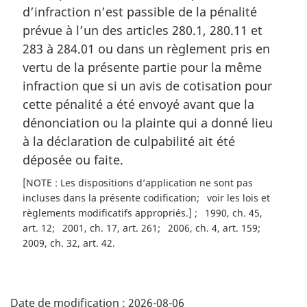
l
d’infraction n’est passible de la pénalité
e
e
m
prévue à l’un des articles 280.1, 280.11 et
:
a
283 à 284.01 ou dans un règlement pris en
r
vertu de la présente partie pour la même
g
infraction que si un avis de cotisation pour
i
cette pénalité a été envoyé avant que la
n
a
dénonciation ou la plainte qui a donné lieu
l
à la déclaration de culpabilité ait été
e
déposée ou faite.
:
[NOTE : Les dispositions d’application ne sont pas
incluses dans la présente codification
voir les lois et
règlements modificatifs appropriés.]
1990, ch. 45,
art. 12
2001, ch. 17, art. 261
2006, ch. 4, art. 159
2009, ch. 32, art. 42
D
Date de modification :
2026-08-06