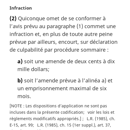
:
N
Infraction
o
(2)
Quiconque omet de se conformer à
t
l’avis prévu au paragraphe (1) commet une
e
m
infraction et, en plus de toute autre peine
a
prévue par ailleurs, encourt, sur déclaration
r
de culpabilité par procédure sommaire :
g
i
a)
soit une amende de deux cents à dix
n
mille dollars;
a
l
b)
soit l’amende prévue à l’alinéa a) et
e
un emprisonnement maximal de six
:
mois.
[NOTE : Les dispositions d’application ne sont pas
incluses dans la présente codification
voir les lois et
règlements modificatifs appropriés.]
L.R. (1985), ch.
E-15, art. 99
L.R. (1985), ch. 15 (1er suppl.), art. 37,