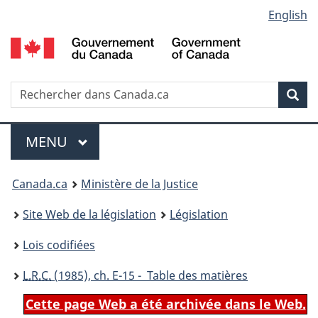
Language
English
Passer
Passer
Passer
au
à
à
selection
contenu
«
la
principal
À
version
propos
HTML
Recherche
R
Rec
de
simplifiée
d
ce
C
Menu
site
MENU
PRINCIPAL
You
Canada.ca
Ministère de la Justice
are
Site Web de la législation
Législation
here:
Lois codifiées
L.R.C.
(1985), ch. E-15 - Table des matières
Cette page Web a été archivée dans le Web.