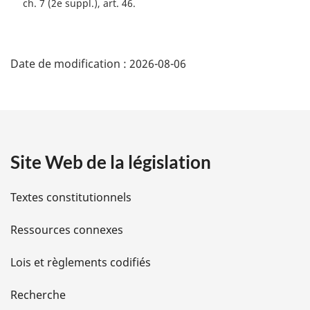
ch. 7 (2e suppl.), art. 46
D
Date de modification :
2026-08-06
é
t
a
Site Web de la législation
i
l
Textes constitutionnels
s
Ressources connexes
d
Lois et règlements codifiés
e
Recherche