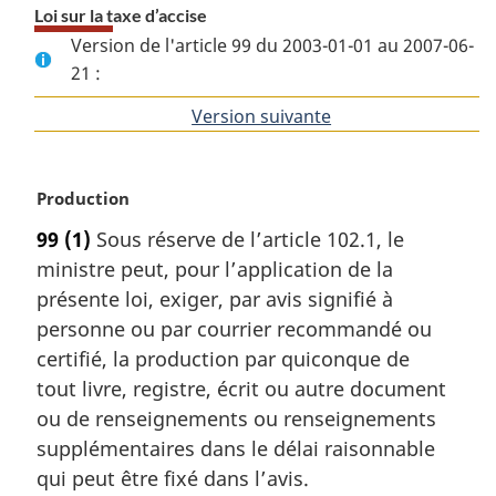
Loi sur la taxe d’accise
Version de l'article 99 du 2003-01-01 au 2007-06-
21 :
Version suivante
de
l'article
N
Production
o
99
(1)
Sous réserve de l’article 102.1, le
t
ministre peut, pour l’application de la
e
m
présente loi, exiger, par avis signifié à
a
personne ou par courrier recommandé ou
r
certifié, la production par quiconque de
g
tout livre, registre, écrit ou autre document
i
ou de renseignements ou renseignements
n
a
supplémentaires dans le délai raisonnable
l
qui peut être fixé dans l’avis.
e