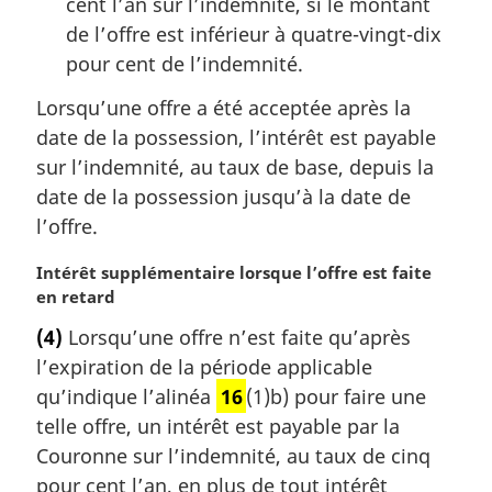
cent l’an sur l’indemnité, si le montant
:
de l’offre est inférieur à quatre-vingt-dix
pour cent de l’indemnité.
Lorsqu’une offre a été acceptée après la
date de la possession, l’intérêt est payable
sur l’indemnité, au taux de base, depuis la
date de la possession jusqu’à la date de
l’offre.
N
Intérêt supplémentaire lorsque l’offre est faite
o
en retard
t
(4)
Lorsqu’une offre n’est faite qu’après
e
l’expiration de la période applicable
m
a
qu’indique l’alinéa
16
(1)b) pour faire une
r
telle offre, un intérêt est payable par la
g
Couronne sur l’indemnité, au taux de cinq
i
pour cent l’an, en plus de tout intérêt
n