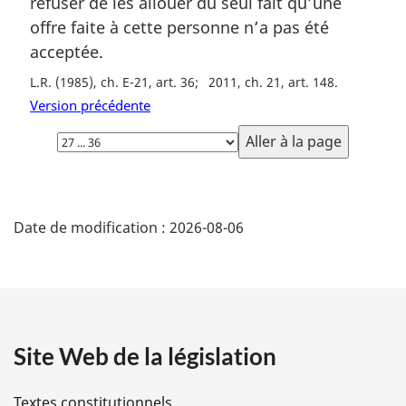
refuser de les allouer du seul fait qu’une
offre faite à cette personne n’a pas été
acceptée.
L.R. (1985), ch. E-21, art. 36
2011, ch. 21, art. 148
Version précédente
Choisissez
la
page
D
Date de modification :
2026-08-06
é
t
a
Site Web de la législation
i
l
Textes constitutionnels