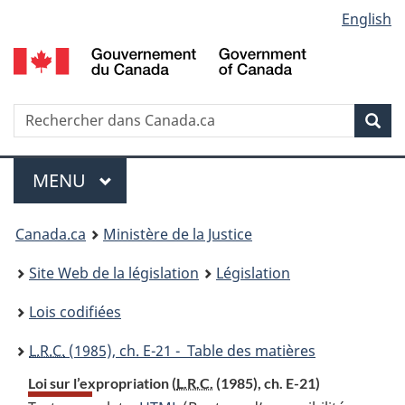
Language
English
Passer
Passer
Passer
au
à
à
selection
contenu
«
la
principal
À
version
propos
HTML
Recherche
R
Rec
de
simplifiée
d
ce
C
Menu
site
MENU
PRINCIPAL
You
Canada.ca
Ministère de la Justice
are
Site Web de la législation
Législation
here:
Lois codifiées
L.R.C.
(1985), ch. E-21 - Table des matières
Loi sur l’expropriation (
L.R.C.
(1985), ch. E-21)