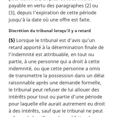
payable en vertu des paragraphes (2) ou
a
l
(3), depuis l’expiration de cette période
e
jusqu’à la date où une offre est faite.
:
N
Discrétion du tribunal lorsqu’il y a retard
o
(5)
Lorsque le tribunal est d’avis qu’un
t
retard apporté à la détermination finale de
e
m
l’indemnité est attribuable, en tout ou
a
partie, à une personne qui a droit à cette
r
indemnité, ou que cette personne a omis
g
de transmettre la possession dans un délai
i
raisonnable après une demande formelle,
n
a
le tribunal peut refuser de lui allouer des
l
intérêts pour tout ou partie d’une période
e
pour laquelle elle aurait autrement eu droit
:
à des intérêts, sauf que le tribunal ne peut