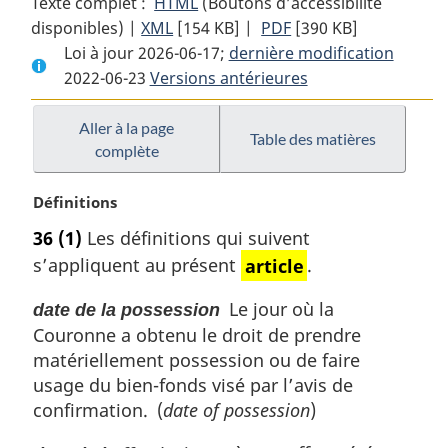
Texte complet :
HTML
Texte
(Boutons d’accessibilité
disponibles) |
XML
Texte
[154 KB]
complet
|
PDF
Texte
[390 KB]
Loi à jour 2026-06-17;
complet
:
dernière modification
complet
2022-06-23
Versions antérieures
:
Loi
:
Loi
sur
Loi
sur
l’expropriation
sur
Aller à la page
Table des matières
complète
l’expropriation
l’expropriation
N
Définitions
o
36
(1)
Les définitions qui suivent
t
s’appliquent au présent
article
.
e
m
Le jour où la
date de la possession
a
Couronne a obtenu le droit de prendre
r
g
matériellement possession ou de faire
i
usage du bien-fonds visé par l’avis de
n
confirmation. (
date of possession
)
a
l