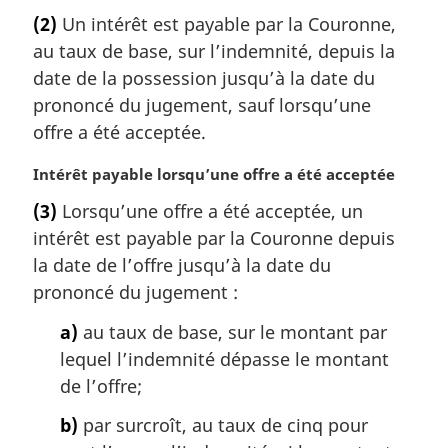
o
(2)
Un intérêt est payable par la Couronne,
t
au taux de base, sur l’indemnité, depuis la
e
m
date de la possession jusqu’à la date du
a
prononcé du jugement, sauf lorsqu’une
r
offre a été acceptée.
g
i
N
Intérêt payable lorsqu’une offre a été acceptée
n
o
a
(3)
Lorsqu’une offre a été acceptée, un
t
l
intérêt est payable par la Couronne depuis
e
e
m
la date de l’offre jusqu’à la date du
:
a
prononcé du jugement :
r
g
a)
au taux de base, sur le montant par
i
lequel l’indemnité dépasse le montant
n
de l’offre;
a
l
b)
par surcroît, au taux de cinq pour
e