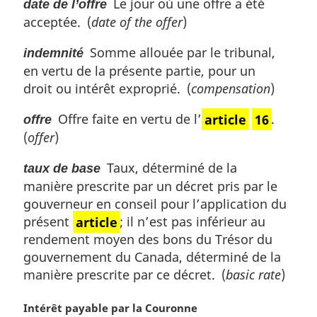
Le jour où une offre a été
date de l’offre
e
acceptée. (
date of the offer
)
:
Somme allouée par le tribunal,
indemnité
en vertu de la présente partie, pour un
droit ou intérêt exproprié. (
compensation
)
Offre faite en vertu de l’
article
16
.
offre
(
offer
)
Taux, déterminé de la
taux de base
manière prescrite par un décret pris par le
gouverneur en conseil pour l’application du
présent
article
; il n’est pas inférieur au
rendement moyen des bons du Trésor du
gouvernement du Canada, déterminé de la
manière prescrite par ce décret. (
basic rate
)
N
Intérêt payable par la Couronne