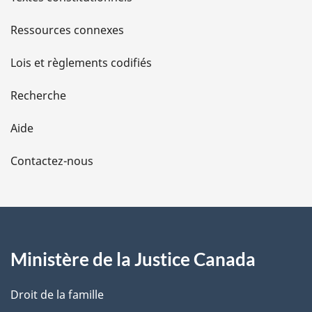
s
Ressources connexes
d
Lois et règlements codifiés
e
Recherche
l
Aide
a
Contactez-nous
p
a
g
Ministère de la Justice Canada
e
Droit de la famille