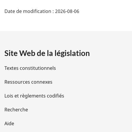
D
Date de modification :
2026-08-06
é
t
a
Site Web de la législation
i
l
Textes constitutionnels
s
Ressources connexes
d
Lois et règlements codifiés
e
Recherche
l
Aide
a