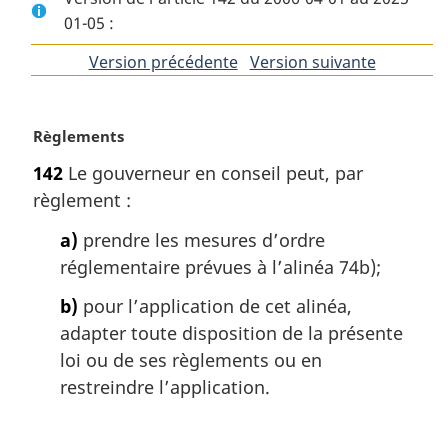
01-05 :
Version précédente
de
Version suivante
de
l'article
l'article
N
Règlements
o
142
Le gouverneur en conseil peut, par
t
règlement :
e
m
a)
prendre les mesures d’ordre
a
réglementaire prévues à l’alinéa 74b);
r
g
b)
pour l’application de cet alinéa,
i
adapter toute disposition de la présente
n
a
loi ou de ses règlements ou en
l
restreindre l’application.
e
: