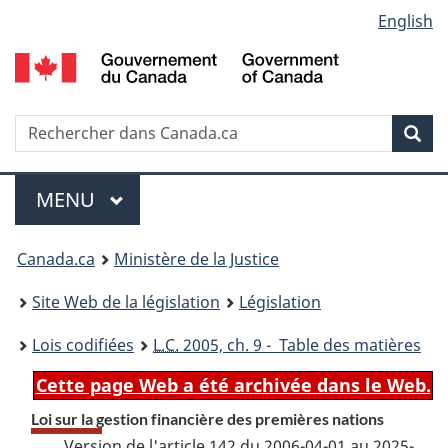
Language
English
Passer
Passer
Passer
au
à
à
selection
contenu
«
la
principal
À
version
propos
HTML
Recherche
R
Rec
de
simplifiée
d
ce
C
Menu
site
MENU
PRINCIPAL
You
Canada.ca
Ministère de la Justice
are
Site Web de la législation
Législation
here:
Lois codifiées
L.C.
2005, ch. 9 - Table des matières
Cette page Web a été archivée dans le Web.
Loi sur la gestion financière des premières nations
Version de l'article 142 du 2006-04-01 au 2025-