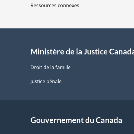
Ressources connexes
s
d
e
l
Ministère de la Justice Canad
a
Droit de la famille
p
Justice pénale
a
g
Gouvernement du Canada
e