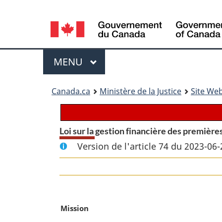
Language
selection
Menu
MENU
PRINCIPAL
You
Canada.ca
Ministère de la Justice
Site Web
are
here:
Loi sur la gestion financière des première
Version de l'article 74 du 2023-06-
N
Mission
o