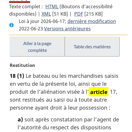
Texte complet :
HTML
Texte
(Boutons d’accessibilité
disponibles) |
XML
Texte
[51 KB]
complet
|
PDF
Texte
[215 KB]
Loi à jour 2026-06-17;
complet
:
dernière modification
complet
2022-06-23
Versions antérieures
:
Loi
:
Loi
sur
Loi
sur
les
sur
Aller à la page
Table des matières
complète
les
ports
les
ports
de
ports
N
Restitution
de
pêche
de
o
pêche
et
pêche
18
(1)
Le bateau ou les marchandises saisis
t
et
de
et
en vertu de la présente loi, ainsi que le
e
de
plaisance
de
m
produit de l’aliénation visée à l’
article
17,
plaisance
plaisance
a
sont restitués au saisi ou à toute autre
r
personne ayant droit à leur possession :
g
i
a)
soit après constatation par l’agent de
n
l’autorité du respect des dispositions
a