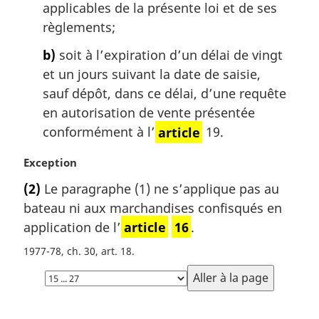
applicables de la présente loi et de ses
l
règlements;
e
:
b)
soit à l’expiration d’un délai de vingt
et un jours suivant la date de saisie,
sauf dépôt, dans ce délai, d’une requête
en autorisation de vente présentée
conformément à l’
article
19.
N
Exception
o
(2)
Le paragraphe (1) ne s’applique pas au
t
bateau ni aux marchandises confisqués en
e
m
application de l’
article
16
.
a
1977-78, ch. 30, art. 18
r
Choisissez
g
i
la
n
page
a