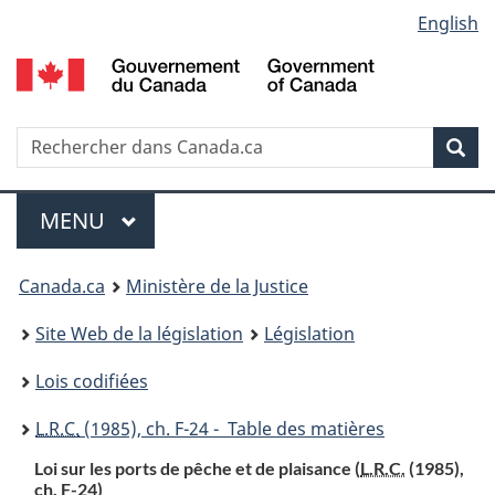
Language
English
Passer
Passer
Passer
au
à
à
selection
contenu
«
la
principal
À
version
propos
HTML
Recherche
R
Rec
de
simplifiée
d
ce
C
Menu
site
MENU
PRINCIPAL
You
Canada.ca
Ministère de la Justice
are
Site Web de la législation
Législation
here:
Lois codifiées
L.R.C.
(1985), ch. F-24 - Table des matières
Loi sur les ports de pêche et de plaisance (
L.R.C.
(1985),
ch. F-24)