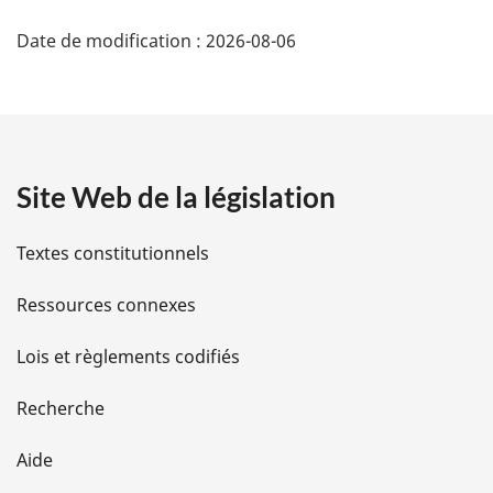
D
l
Date de modification :
2026-08-06
e
é
:
t
a
Site Web de la législation
i
l
Textes constitutionnels
s
Ressources connexes
d
Lois et règlements codifiés
e
Recherche
l
Aide
a