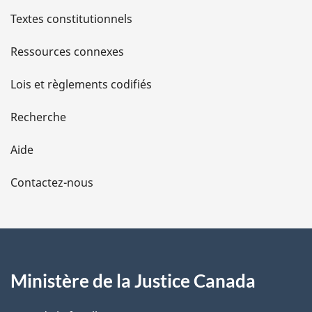
n
l
Textes constitutionnels
c
e
s
Ressources connexes
d
e
d
l
Lois et règlements codifiés
a
e
n
Recherche
o
l
t
Aide
e
a
d
Contactez-nous
e
p
b
a
a
s
g
d
e
Ministère de la Justice Canada
e
p
a
g