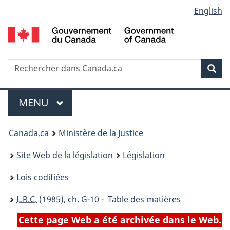
Language
English
Passer
Passer
Passer
au
à
à
selection
contenu
«
la
principal
À
version
propos
HTML
Recherche
R
Rec
de
simplifiée
d
ce
C
Menu
site
MENU
PRINCIPAL
You
Canada.ca
Ministère de la Justice
are
Site Web de la législation
Législation
here:
Lois codifiées
L.R.C.
(1985), ch. G-10 - Table des matières
Cette page Web a été archivée dans le Web.