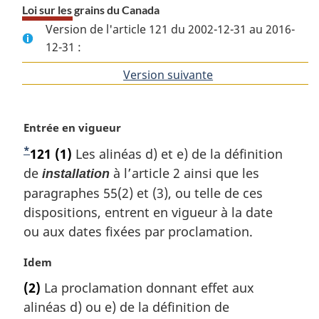
Loi sur les grains du Canada
Version de l'article 121 du 2002-12-31 au 2016-
12-31 :
Version suivante
de
l'article
N
Entrée en vigueur
o
*
N
121
(1)
Les alinéas d) et e) de la définition
t
o
de
à l’article 2 ainsi que les
installation
e
m
t
paragraphes 55(2) et (3), ou telle de ces
a
e
dispositions, entrent en vigueur à la date
r
d
ou aux dates fixées par proclamation.
g
e
i
N
Idem
b
n
o
a
(2)
La proclamation donnant effet aux
a
t
l
alinéas d) ou e) de la définition de
s
e
e