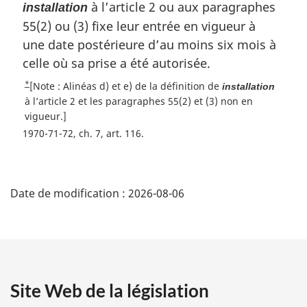
m
à l’article 2 ou aux paragraphes
d
installation
:
a
e
55(2) ou (3) fixe leur entrée en vigueur à
r
p
une date postérieure d’au moins six mois à
g
a
celle où sa prise a été autorisée.
i
g
n
*
R
[Note : Alinéas d) et e) de la définition de
installation
a
e
e
à l’article 2 et les paragraphes 55(2) et (3) non en
l
t
vigueur.]
e
o
1970-71-72, ch. 7, art. 116
:
u
r
D
à
l
Date de modification :
2026-08-06
é
a
r
t
é
f
a
é
r
Site Web de la législation
i
e