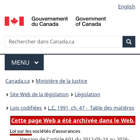
Language
English
Passer
Passer
Passer
au
à
à
selection
contenu
«
la
principal
À
version
propos
HTML
Recherche
R
Rec
de
simplifiée
d
ce
C
Menu
site
MENU
PRINCIPAL
You
Canada.ca
Ministère de la Justice
are
Site Web de la législation
Législation
here:
Lois codifiées
L.C.
1991, ch. 47 - Table des matières
Cette page Web a été archivée dans le Web.
Loi sur les sociétés d’assurances
Version de l'article 601 du 2012-05-24 au 2026-