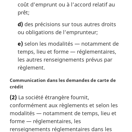
coût d’emprunt ou à l’accord relatif au
prêt;
d)
des précisions sur tous autres droits
ou obligations de l’emprunteur;
e)
selon les modalités — notamment de
temps, lieu et forme — réglementaires,
les autres renseignements prévus par
règlement.
N
Communication dans les demandes de carte de
o
crédit
t
(2)
La société étrangère fournit,
e
conformément aux règlements et selon les
m
a
modalités — notamment de temps, lieu et
r
forme — réglementaires, les
g
renseignements réglementaires dans les
i