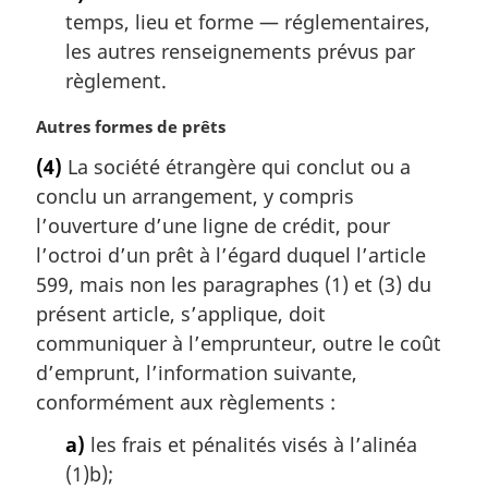
temps, lieu et forme — réglementaires,
les autres renseignements prévus par
règlement.
N
Autres formes de prêts
o
(4)
La société étrangère qui conclut ou a
t
conclu un arrangement, y compris
e
m
l’ouverture d’une ligne de crédit, pour
a
l’octroi d’un prêt à l’égard duquel l’article
r
599, mais non les paragraphes (1) et (3) du
g
présent article, s’applique, doit
i
communiquer à l’emprunteur, outre le coût
n
a
d’emprunt, l’information suivante,
l
conformément aux règlements :
e
:
a)
les frais et pénalités visés à l’alinéa
(1)b);