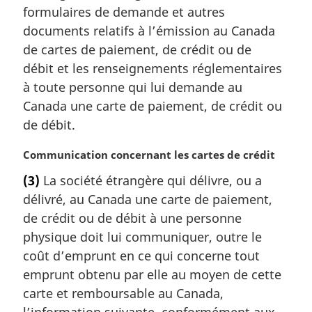
formulaires de demande et autres
n
documents relatifs à l’émission au Canada
a
l
de cartes de paiement, de crédit ou de
e
débit et les renseignements réglementaires
:
à toute personne qui lui demande au
Canada une carte de paiement, de crédit ou
de débit.
N
Communication concernant les cartes de crédit
o
(3)
La société étrangère qui délivre, ou a
t
délivré, au Canada une carte de paiement,
e
m
de crédit ou de débit à une personne
a
physique doit lui communiquer, outre le
r
coût d’emprunt en ce qui concerne tout
g
emprunt obtenu par elle au moyen de cette
i
carte et remboursable au Canada,
n
a
l’information suivante, conformément aux