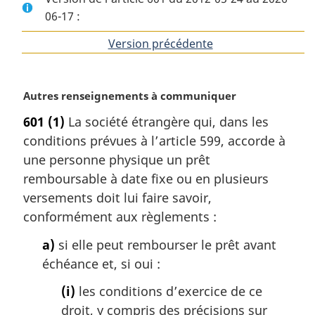
06-17 :
Version précédente
de
l'article
N
Autres renseignements à communiquer
o
601
(1)
La société étrangère qui, dans les
t
conditions prévues à l’article 599, accorde à
e
m
une personne physique un prêt
a
remboursable à date fixe ou en plusieurs
r
versements doit lui faire savoir,
g
conformément aux règlements :
i
n
a)
si elle peut rembourser le prêt avant
a
échéance et, si oui :
l
e
(i)
les conditions d’exercice de ce
:
droit, y compris des précisions sur