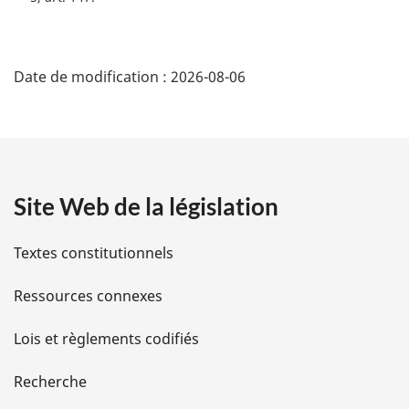
D
Date de modification :
2026-08-06
é
t
a
Site Web de la législation
i
l
Textes constitutionnels
s
Ressources connexes
d
Lois et règlements codifiés
e
Recherche
l