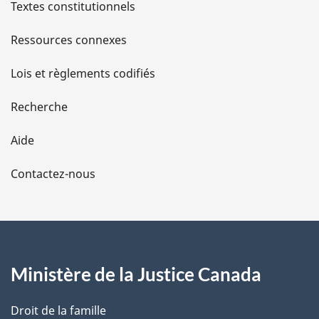
l
Textes constitutionnels
s
Ressources connexes
d
Lois et règlements codifiés
e
Recherche
l
Aide
a
Contactez-nous
p
a
g
Ministère de la Justice Canada
e
Droit de la famille