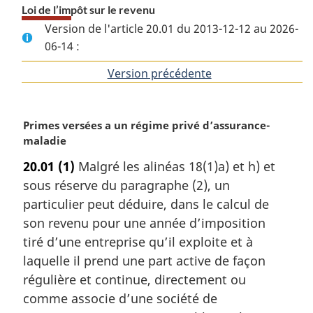
Loi de l’impôt sur le revenu
Version de l'article 20.01 du 2013-12-12 au 2026-
06-14 :
Version précédente
de
l'article
N
Primes versées a un régime privé d’assurance-
o
maladie
t
20.01
(1)
Malgré les alinéas 18(1)a) et h) et
e
sous réserve du paragraphe (2), un
m
a
particulier peut déduire, dans le calcul de
r
son revenu pour une année d’imposition
g
tiré d’une entreprise qu’il exploite et à
i
laquelle il prend une part active de façon
n
régulière et continue, directement ou
a
l
comme associe d’une société de
e