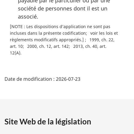
payable par le particulier ou par une
société de personnes dont il est un
associé.
[NOTE : Les dispositions d’application ne sont pas
incluses dans la présente codification
voir les lois et
règlements modificatifs appropriés.]
1999, ch. 22,
art. 10
2000, ch. 12, art. 142
2013, ch. 40, art.
12(A)
D
Date de modification :
2026-07-23
é
t
a
Site Web de la législation
i