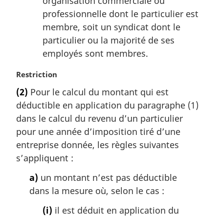
organisation commerciale ou
professionnelle dont le particulier est
membre, soit un syndicat dont le
particulier ou la majorité de ses
employés sont membres.
N
Restriction
o
(2)
Pour le calcul du montant qui est
t
déductible en application du paragraphe (1)
e
m
dans le calcul du revenu d’un particulier
a
pour une année d’imposition tiré d’une
r
entreprise donnée, les règles suivantes
g
s’appliquent :
i
n
a)
un montant n’est pas déductible
a
dans la mesure où, selon le cas :
l
e
(i)
il est déduit en application du
: