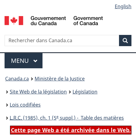
Language
English
Passer
Passer
Passer
au
à
à
selection
contenu
«
la
principal
À
version
propos
HTML
Recherche
R
Rec
de
simplifiée
d
ce
C
Menu
site
MENU
PRINCIPAL
You
Canada.ca
Ministère de la Justice
are
Site Web de la législation
Législation
here:
Lois codifiées
e
L.R.C.
(1985), ch. 1 (5
suppl.) - Table des matières
Cette page Web a été archivée dans le Web.