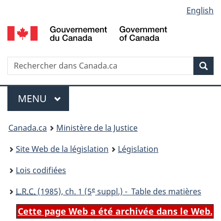
Language
English
Passer
Passer
Passer
au
à
à
selection
contenu
«
la
principal
À
version
propos
HTML
Recherche
R
Rec
de
simplifiée
d
ce
C
Menu
site
MENU
PRINCIPAL
You
Canada.ca
Ministère de la Justice
are
Site Web de la législation
Législation
here:
Lois codifiées
e
L.R.C.
(1985), ch. 1 (5
suppl.) - Table des matières
Cette page Web a été archivée dans le Web.