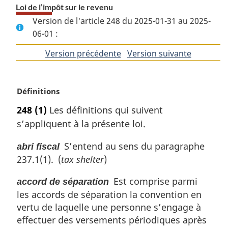
Loi de l’impôt sur le revenu
Version de l'article 248 du 2025-01-31 au 2025-
06-01 :
Version précédente
de
Version suivante
de
l'article
l'article
N
Définitions
o
248
(1)
Les définitions qui suivent
t
s’appliquent à la présente loi.
e
m
S’entend au sens du paragraphe
abri fiscal
a
237.1(1). (
tax shelter
)
r
g
Est comprise parmi
i
accord de séparation
n
les accords de séparation la convention en
a
vertu de laquelle une personne s’engage à
l
effectuer des versements périodiques après
e