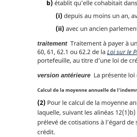
b)
établit qu’elle cohabitait dan
(i)
depuis au moins un an, av
(ii)
avec un ancien parlement
Traitement à payer à un 
traitement
60, 61, 62.1 ou 62.2 de la
Loi sur le
portefeuille, au titre d’une loi de cr
La présente loi
version antérieure
N
Calcul de la moyenne annuelle de l’indemn
o
(2)
Pour le calcul de la moyenne an
t
e
laquelle, suivant les alinéas 12(1)b
m
prélevé de cotisations à l’égard de
a
crédit.
r