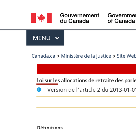
Language
selection
Menu
MENU
PRINCIPAL
You
Canada.ca
Ministère de la Justice
Site Web
are
here:
Loi sur les allocations de retraite des pa
Version de l'article 2 du 2013-01-0
N
Définitions
o