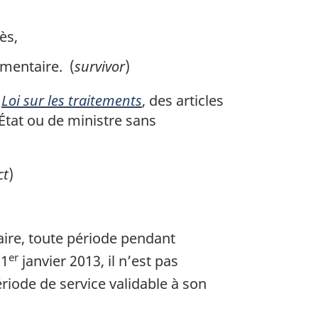
ès,
ementaire. (
survivor
)
a
Loi sur les traitements
, des articles
État ou de ministre sans
ct
)
aire, toute période pendant
er
 1
janvier 2013, il n’est pas
riode de service validable à son