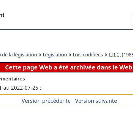
Passer
Passer
Passer
au
à
à
Recherche
contenu
«
la
principal
À
version
propos
HTML
de
simplifiée
ce
 de la législation
Législation
Lois codifiées
L.R.C.
(1985
site
Cette page Web a été archivée dans le Web
rlementaires
1 au 2022-07-25 :
Version précédente
de
Version suivante
de
l'article
l'artic