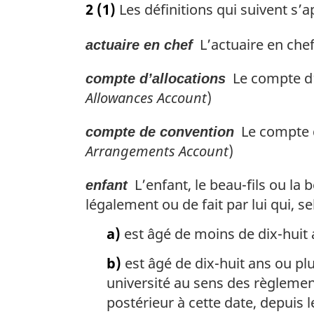
2
(1)
Les définitions qui suivent s’ap
t
e
L’actuaire en chef
actuaire en chef
m
a
Le compte d’a
r
compte d’allocations
g
Allowances Account
)
i
n
Le compte de
compte de convention
a
Arrangements Account
)
l
e
L’enfant, le beau-fils ou la
enfant
:
légalement ou de fait par lui qui, se
a)
est âgé de moins de dix-huit 
b)
est âgé de dix-huit ans ou pl
université au sens des règlements
postérieur à cette date, depuis 