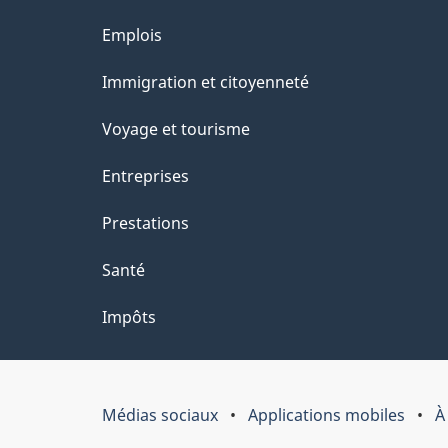
Thèmes
Emplois
et
Immigration et citoyenneté
sujets
Voyage et tourisme
Entreprises
Prestations
Santé
Impôts
Médias sociaux
Applications mobiles
À