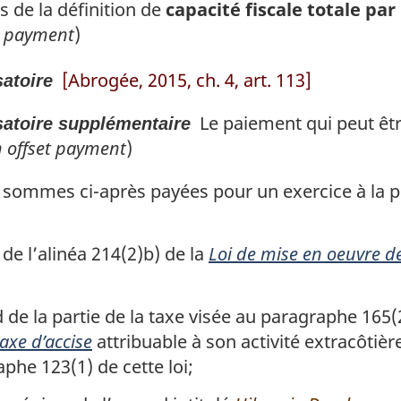
s de la définition de
capacité fiscale totale par
on payment
)
[Abrogée, 2015, ch. 4, art. 113]
atoire
Le paiement qui peut être 
atoire supplémentaire
on offset payment
)
 sommes ci-après payées pour un exercice à la p
e l’alinéa 214(2)b) de la
Loi de mise en oeuvre d
e la partie de la taxe visée au paragraphe 165(2)
taxe d’accise
attribuable à son activité extracôtièr
phe 123(1) de cette loi;