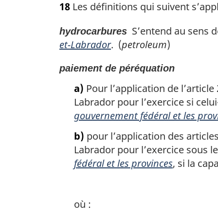
18
Les définitions qui suivent s’appl
t
e
S’entend au sens de 
hydrocarbures
m
a
et-Labrador
. (
petroleum
)
r
g
paiement de péréquation
i
a)
Pour l’application de l’articl
n
a
Labrador pour l’exercice si celui-c
l
gouvernement fédéral et les prov
e
:
b)
pour l’application des article
Labrador pour l’exercice sous le
fédéral et les provinces
, si la ca
où :