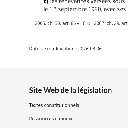
c)
les redevances versées sous l
er
le 1
septembre 1990, avec ses 
2005, ch. 30, art. 85 « 18 »
2007, ch. 29, art
D
Date de modification :
2026-08-06
é
t
a
Site Web de la législation
i
Textes constitutionnels
l
Ressources connexes
s