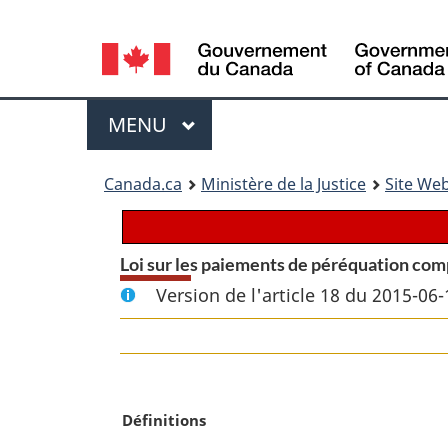
Language
selection
Menu
MENU
PRINCIPAL
You
Canada.ca
Ministère de la Justice
Site Web
are
here:
Loi sur les paiements de péréquation co
Version de l'article 18 du 2015-06-
N
Définitions
o