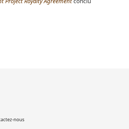
t Project Royalty Agreement
conclu
actez-nous