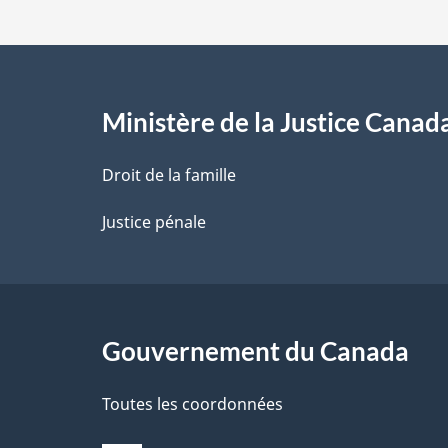
d
e
l
Ministère de la Justice Canad
a
Droit de la famille
p
Justice pénale
a
g
Gouvernement du Canada
e
Toutes les coordonnées