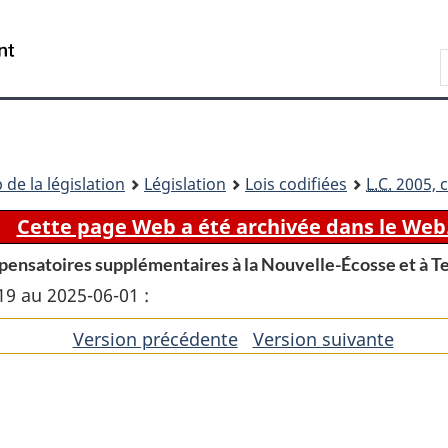
Passer
Passer
Passer
au
à
à
Recherche
contenu
«
la
principal
À
version
propos
HTML
de
simplifiée
ce
 de la législation
Législation
Lois codifiées
L.C.
2005, c
site
Cette page Web a été archivée dans le Web
mpensatoires supplémentaires à la Nouvelle-Écosse et à 
19 au 2025-06-01 :
Version précédente
de
Version suivante
de
l'article
l'artic