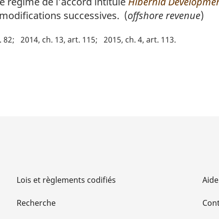
e régime de l’accord intitulé
Hibernia Developmen
modifications successives. (
offshore revenue
)
. 82
2014, ch. 13, art. 115
2015, ch. 4, art. 113
Lois et règlements codifiés
Aide
Recherche
Cont