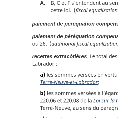
A,
B, C et F s’entendent au sen
cette loi. (
fiscal equalizati
paiement de péréquation compens
paiement de péréquation compens
ou 26. (
additional fiscal equalizati
Le total des
recettes extracôtières
Labrador :
a)
les sommes versées en vertu d
Terre-Neuve-et-Labrador
;
b)
les sommes versées à l’égard d
220.06 et 220.08 de la
Loi sur la 
Terre-Neuve, au sens du paragra