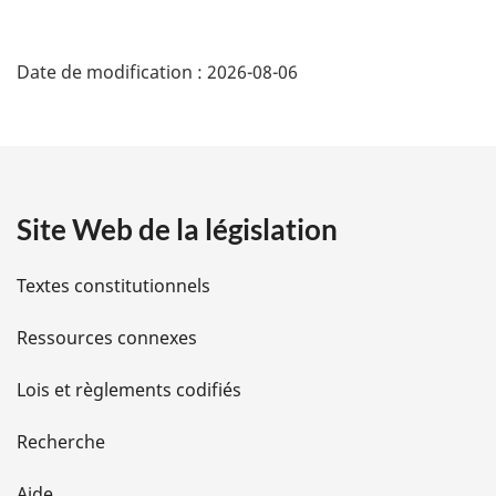
page
D
Date de modification :
2026-08-06
é
t
a
Site Web de la législation
i
l
Textes constitutionnels
s
Ressources connexes
d
Lois et règlements codifiés
e
Recherche
l
Aide