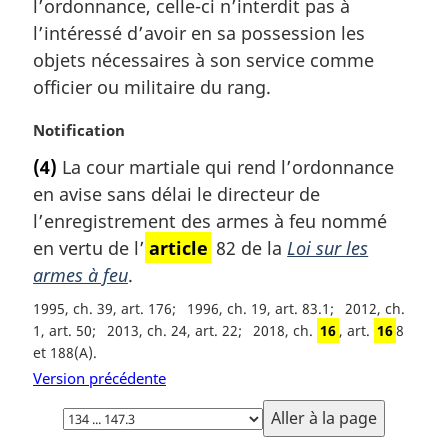
l’ordonnance, celle-ci n’interdit pas à
n
e
a
m
l’intéressé d’avoir en sa possession les
l
a
objets nécessaires à son service comme
e
r
officier ou militaire du rang.
:
g
i
N
Notification
n
o
a
(4)
La cour martiale qui rend l’ordonnance
t
l
en avise sans délai le directeur de
e
e
m
l’enregistrement des armes à feu nommé
:
a
en vertu de l’
article
82 de la
Loi sur les
r
armes à feu
.
g
i
1995, ch. 39, art. 176
1996, ch. 19, art. 83.1
2012, ch.
n
1, art. 50
2013, ch. 24, art. 22
2018, ch.
16
, art.
16
8
a
et 188(A)
l
Version précédente
e
Choisissez
:
la