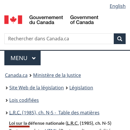
Language
English
Passer
Passer
Passer
au
à
à
selection
contenu
«
la
principal
À
version
propos
HTML
Recherche
R
Rec
de
simplifiée
d
ce
C
Menu
site
MENU
PRINCIPAL
You
Canada.ca
Ministère de la Justice
are
Site Web de la législation
Législation
here:
Lois codifiées
L.R.C.
(1985), ch. N-5 - Table des matières
Loi sur la défense nationale (
L.R.C.
(1985), ch. N-5)