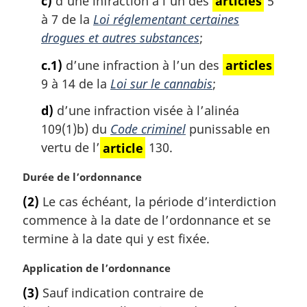
c)
d’une infraction à l’un des
articles
5
à 7 de la
Loi réglementant certaines
drogues et autres substances
;
c.1)
d’une infraction à l’un des
articles
9 à 14 de la
Loi sur le cannabis
;
d)
d’une infraction visée à l’alinéa
109(1)b) du
Code criminel
punissable en
vertu de l’
article
130.
N
Durée de l’ordonnance
o
(2)
Le cas échéant, la période d’interdiction
t
commence à la date de l’ordonnance et se
e
m
termine à la date qui y est fixée.
a
r
N
Application de l’ordonnance
g
o
(3)
Sauf indication contraire de
i
t