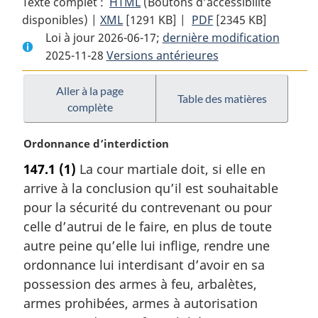
Texte complet :
HTML
Texte
(Boutons d’accessibilité
disponibles) |
XML
Texte
[1291 KB]
complet
|
PDF
Texte
[2345 KB]
Loi à jour 2026-06-17;
complet
:
dernière modification
complet
2025-11-28
Versions antérieures
:
Loi
:
Loi
sur
Loi
sur
la
sur
Aller à la page
Table des matières
complète
la
défense
la
défense
nationale
défense
N
Ordonnance d’interdiction
nationale
nationale
o
147.1
(1)
La cour martiale doit, si elle en
t
arrive à la conclusion qu’il est souhaitable
e
m
pour la sécurité du contrevenant ou pour
a
celle d’autrui de le faire, en plus de toute
r
autre peine qu’elle lui inflige, rendre une
g
ordonnance lui interdisant d’avoir en sa
i
possession des armes à feu, arbalètes,
n
a
armes prohibées, armes à autorisation
l