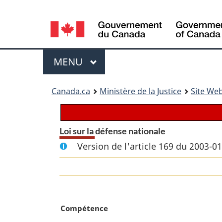
Language
selection
Menu
MENU
PRINCIPAL
You
Canada.ca
Ministère de la Justice
Site Web
are
here:
Loi sur la défense nationale
Version de l'article 169 du 2003-0
N
Compétence
o