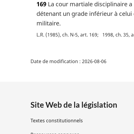
169
La cour martiale disciplinaire 
t
e
détenant un grade inférieur à celui 
m
militaire.
a
r
L.R. (1985), ch. N-5, art. 169
1998, ch. 35, a
g
i
D
n
a
Date de modification :
2026-08-06
é
l
e
t
:
a
Site Web de la législation
i
Textes constitutionnels
l