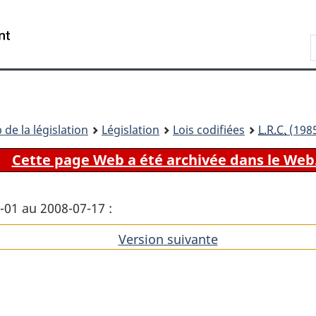
Passer
Passer
Passer
au
à
à
Recherche
contenu
«
la
principal
À
version
propos
HTML
de
simplifiée
ce
 de la législation
Législation
Lois codifiées
L.R.C.
(1985
site
Cette page Web a été archivée dans le Web
1-01 au 2008-07-17 :
Version suivante
de
l'article