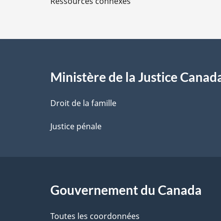
Ressources connexes
s
d
e
l
Ministère de la Justice Canad
a
Droit de la famille
p
Justice pénale
a
g
Gouvernement du Canada
e
Toutes les coordonnées