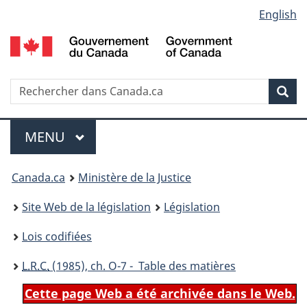
Language
English
Passer
Passer
Passer
au
à
à
selection
contenu
«
la
principal
À
version
propos
HTML
Recherche
R
Rec
de
simplifiée
d
ce
C
Menu
site
MENU
PRINCIPAL
You
Canada.ca
Ministère de la Justice
are
Site Web de la législation
Législation
here:
Lois codifiées
L.R.C.
(1985), ch. O-7 - Table des matières
Cette page Web a été archivée dans le Web.