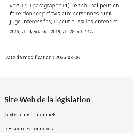
vertu du paragraphe (1), le tribunal peut en
e
m
faire donner préavis aux personnes qu’il
a
juge intéressées; il peut aussi les entendre.
r
2015, ch. 4, art. 26
2019, ch. 28, art. 142
g
i
n
D
a
Date de modification :
2026-08-06
l
é
e
:
t
a
Site Web de la législation
i
l
Textes constitutionnels
s
Ressources connexes