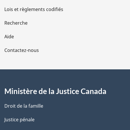
d
Lois et règlements codifiés
e
Recherche
l
Aide
a
Contactez-nous
p
a
g
Ministère de la Justice Canada
e
Droit de la famille
Justice pénale