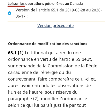
Loi sur les opérations pétrolières au Canada
Version de l'article 65.1 du 2019-08-28 au 2026-
06-17 :
Version précédente
de
l'article
N
Ordonnance de modification des sanctions
o
65.1
(1)
Le tribunal qui a rendu une
t
ordonnance en vertu de l’article 65 peut,
e
m
sur demande de la Commission de la Régie
a
canadienne de l’énergie ou du
r
contrevenant, faire comparaître celui-ci et,
g
après avoir entendu les observations de
i
l’un et de l’autre, sous réserve du
n
a
paragraphe (2), modifier l’ordonnance
l
selon ce qui lui paraît justifié par tout
e