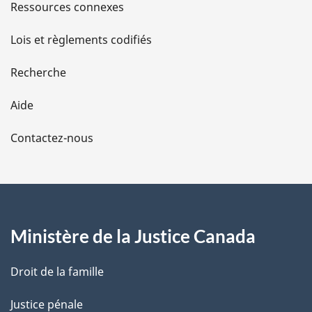
s
Ressources connexes
d
Lois et règlements codifiés
e
Recherche
l
Aide
a
Contactez-nous
p
a
g
Ministère de la Justice Canada
e
Droit de la famille
Justice pénale