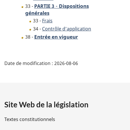
-
Dispositions
33 -
PARTIE 3
générales
33 -
Frais
34 -
Contrôle d’application
Entrée en vigueur
38 -
D
Date de modification :
2026-08-06
é
t
a
Site Web de la législation
i
l
Textes constitutionnels