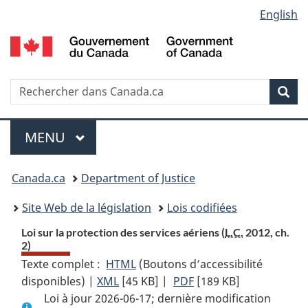
Language
English
Passer
Passer
Passer
au
à
à
selection
contenu
«
la
principal
À
version
propos
HTML
Recherche
R
Rec
de
simplifiée
d
ce
C
Menu
site
MENU
PRINCIPAL
You
Canada.ca
Department of Justice
are
Site Web de la législation
Lois codifiées
here:
Loi sur la protection des services aériens (
L.C.
2012, ch.
2)
Texte complet :
HTML
Texte
(Boutons d’accessibilité
disponibles) |
XML
Texte
[45 KB]
complet
|
PDF
Texte
[189 KB]
Loi à jour 2026-06-17; dernière modification
complet
:
complet