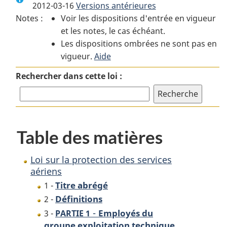
2012-03-16
Versions antérieures
:
Loi
:
Notes :
Voir les dispositions d'entrée en vigueur
Loi
sur
Loi
et les notes, le cas échéant.
sur
la
sur
Les dispositions ombrées ne sont pas en
la
protection
la
vigueur.
protection
Aide
des
protection
des
services
des
Rechercher dans cette loi :
services
aériens
services
aériens
aériens
Table des matières
Loi sur la protection des services
aériens
Titre abrégé
1 -
Définitions
2 -
-
Employés du
3 -
PARTIE 1
groupe exploitation technique,