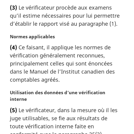
o
(3)
Le vérificateur procède aux examens
t
qu’il estime nécessaires pour lui permettre
e
m
d’établir le rapport visé au paragraphe (1).
a
r
N
Normes applicables
g
o
(4)
Ce faisant, il applique les normes de
i
t
vérification généralement reconnues,
n
e
a
m
principalement celles qui sont énoncées
l
a
dans le Manuel de l’Institut canadien des
e
r
comptables agréés.
:
g
i
N
Utilisation des données d’une vérification
n
o
interne
a
t
l
(5)
Le vérificateur, dans la mesure où il les
e
e
juge utilisables, se fie aux résultats de
m
:
a
toute vérification interne faite en
r