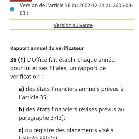
Version de l'article 36 du 2002-12-31 au 2005-04-
03 :
Version suivante
de
l'article
N
Rapport annuel du vérificateur
o
36
(1)
L’Office fait établir chaque année,
t
pour lui et ses filiales, un rapport de
e
m
vérification :
a
a)
des états financiers annuels prévus à
r
g
l’article 35;
i
b)
des états financiers révisés prévus au
n
a
paragraphe 37(3);
l
c)
du registre des placements visé à
e
:
l’alinéa 35(1)c).