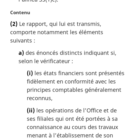
N
Contenu
o
(2)
Le rapport, qui lui est transmis,
t
comporte notamment les éléments
e
m
suivants :
a
a)
des énoncés distincts indiquant si,
r
g
selon le vérificateur :
i
(i)
les états financiers sont présentés
n
a
fidèlement en conformité avec les
l
principes comptables généralement
e
reconnus,
:
(ii)
les opérations de l’Office et de
ses filiales qui ont été portées à sa
connaissance au cours des travaux
menant à l’établissement de son