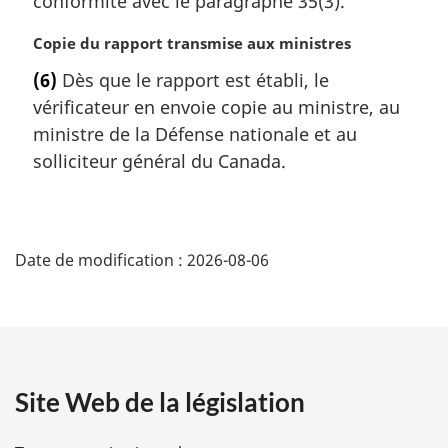
conformité avec le paragraphe 35(3).
g
i
N
Copie du rapport transmise aux ministres
n
o
(6)
Dès que le rapport est établi, le
a
t
l
vérificateur en envoie copie au ministre, au
e
e
m
ministre de la Défense nationale et au
:
a
solliciteur général du Canada.
r
g
i
D
n
Date de modification :
2026-08-06
a
é
l
e
t
:
a
Site Web de la législation
i