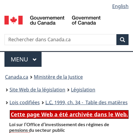
Language
English
Passer
Passer
Passer
au
à
à
selection
contenu
«
la
principal
À
version
propos
HTML
Recherche
R
Rec
de
simplifiée
d
ce
C
Menu
site
MENU
PRINCIPAL
You
Canada.ca
Ministère de la Justice
are
Site Web de la législation
Législation
here:
Lois codifiées
L.C.
1999, ch. 34 - Table des matières
Cette page Web a été archivée dans le Web.
Loi sur l’Office d’investissement des régimes de
pensions du secteur public