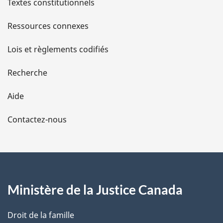
l
Textes constitutionnels
s
Ressources connexes
d
Lois et règlements codifiés
e
Recherche
l
Aide
a
Contactez-nous
p
a
g
Ministère de la Justice Canada
e
Droit de la famille