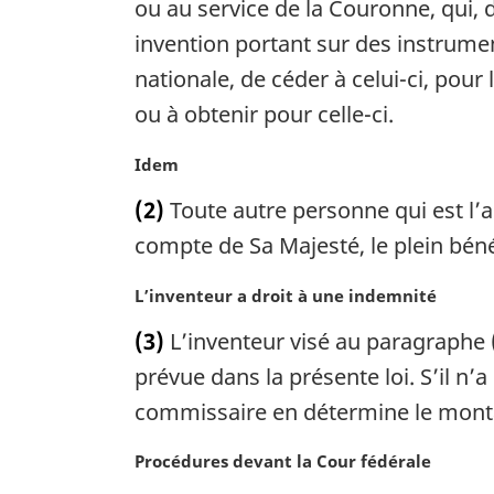
e
ou au service de la Couronne, qui, 
m
invention portant sur des instrumen
a
nationale, de céder à celui-ci, pour
r
g
ou à obtenir pour celle-ci.
i
n
N
Idem
a
o
(2)
Toute autre personne qui est l’a
l
t
e
e
compte de Sa Majesté, le plein bénéf
:
m
a
N
L’inventeur a droit à une indemnité
r
o
(3)
L’inventeur visé au paragraphe (
g
t
i
e
prévue dans la présente loi. S’il n’
n
m
commissaire en détermine le montant
a
a
l
r
N
Procédures devant la Cour fédérale
e
g
o
: