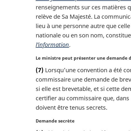
i
renseignements sur ces matières q
n
a
relève de Sa Majesté. La communic
l
lieu à une personne autre que celle
e
nationale ou en son nom, constitue 
:
l’information
.
N
Le ministre peut présenter une demande 
o
(7)
Lorsqu’une convention a été conc
t
e
commissaire une demande de breve
m
si elle est brevetable, et si cette 
a
certifier au commissaire que, dans l’
r
g
doivent être tenus secrets.
i
n
N
Demande secrète
a
o