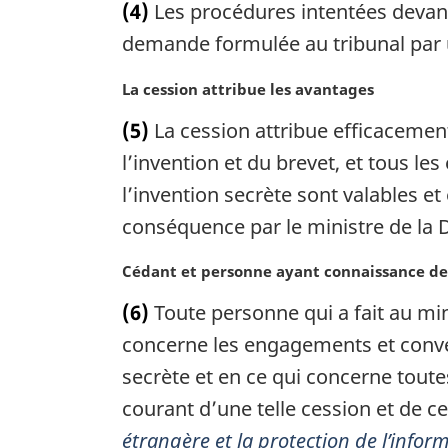
i
(4)
Les procédures intentées devant 
t
n
e
demande formulée au tribunal par 
a
m
l
a
N
La cession attribue les avantages
e
r
o
:
(5)
La cession attribue efficacement
g
t
i
e
l’invention et du brevet, et tous 
n
m
l’invention secrète sont valables e
a
a
conséquence par le ministre de la 
l
r
e
g
:
N
Cédant et personne ayant connaissance de 
i
o
n
(6)
Toute personne qui a fait au mi
t
a
e
concerne les engagements et conve
l
m
e
secrète et en ce qui concerne toute
a
:
courant d’une telle cession et de c
r
g
étrangère et la protection de l’infor