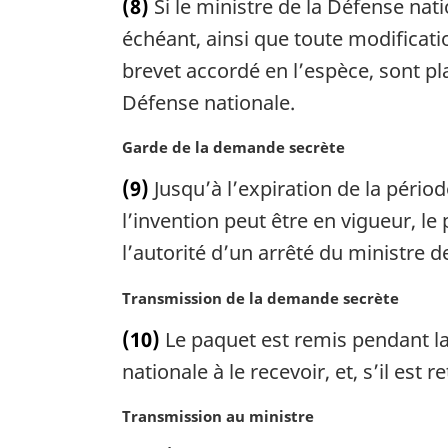
(8)
Si le ministre de la Défense nati
l
t
e
e
échéant, ainsi que toute modificat
:
m
brevet accordé en l’espèce, sont pl
a
Défense nationale.
r
g
N
Garde de la demande secrète
i
o
n
(9)
Jusqu’à l’expiration de la pério
t
a
e
l’invention peut être en vigueur, le
l
m
e
l’autorité d’un arrêté du ministre d
a
:
r
N
Transmission de la demande secrète
g
o
i
(10)
Le paquet est remis pendant la
t
n
e
nationale à le recevoir, et, s’il est
a
m
l
a
N
Transmission au ministre
e
r
o
: