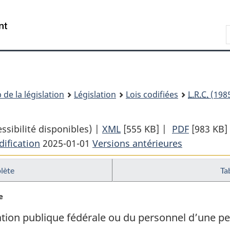
Passer
Passer
Passer
au
à
à
Recherche
contenu
«
la
principal
À
version
propos
HTML
de
simplifiée
ce
 de la législation
Législation
Lois codifiées
L.R.C.
(1985
site
sibilité disponibles) |
XML
Texte
[555 KB]
|
PDF
Texte
[983 KB]
ification
2025-01-01
Versions antérieures
complet
complet
:
:
plète
Ta
Loi
Loi
sur
sur
e
les
les
brevets
brevets
ion publique fédérale ou du personnel d’une pe