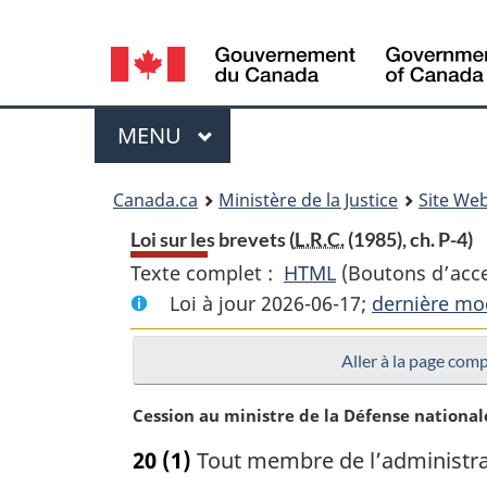
Language
selection
Menu
MENU
PRINCIPAL
You
Canada.ca
Ministère de la Justice
Site Web
are
Loi sur les brevets (
L.R.C.
(1985), ch. P-4)
Texte complet :
HTML
Texte
(Boutons d’acces
here:
Loi à jour 2026-06-17;
complet
dernière mod
:
Aller à la page com
Loi
sur
N
Cession au ministre de la Défense national
les
o
brevets
20
(1)
Tout membre de l’administrat
t