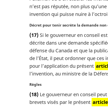
m
n’est pas réputée, non plus qu’une 
a
invention qui puisse nuire à l’octroi
r
g
N
Décret pour tenir secrète la demande non
i
o
n
(17)
Si le gouverneur en conseil es
t
a
e
décrite dans une demande spécifiée 
l
m
e
défense du Canada et que la publica
a
:
de l’État, il peut ordonner que ces
r
g
pour l’application du présent
artic
i
l’invention, au ministre de la Défen
n
a
N
Règles
l
o
e
(18)
Le gouverneur en conseil peut 
t
:
e
brevets visés par le présent
article
m