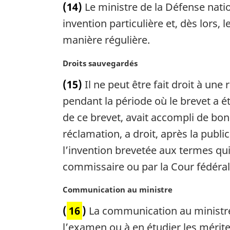
(14)
Le ministre de la Défense nat
t
a
e
invention particulière et, dès lors,
l
m
e
manière régulière.
a
:
r
N
Droits sauvegardés
g
o
i
(15)
Il ne peut être fait droit à un
t
n
e
pendant la période où le brevet a é
a
m
de ce brevet, avait accompli de bonn
l
a
e
réclamation, a droit, après la publi
r
:
g
l’invention brevetée aux termes qui
i
commissaire ou par la Cour fédéral
n
a
N
Communication au ministre
l
o
e
(
16
)
La communication au ministre 
t
:
e
l’examen ou à en étudier les mérit