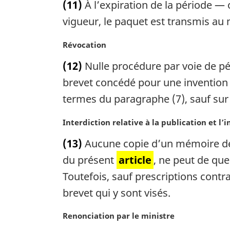
(11)
À l’expiration de la période — o
g
t
i
e
vigueur, le paquet est transmis au 
n
m
a
a
N
Révocation
l
r
o
(12)
Nulle procédure par voie de pét
e
g
t
:
i
e
brevet concédé pour une invention à
n
m
termes du paragraphe (7), sauf sur
a
a
l
r
N
Interdiction relative à la publication et l’
e
g
o
:
i
(13)
Aucune copie d’un mémoire des
t
n
e
du présent
article
, ne peut de que
a
m
Toutefois, sauf prescriptions contr
l
a
e
brevet qui y sont visés.
r
:
g
N
Renonciation par le ministre
i
o
n