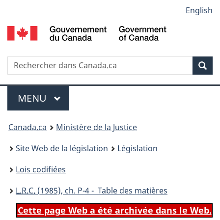
Language
English
Passer
Passer
Passer
au
à
à
selection
contenu
«
la
principal
À
version
propos
HTML
Recherche
R
Rec
de
simplifiée
d
ce
C
Menu
site
MENU
PRINCIPAL
You
Canada.ca
Ministère de la Justice
are
Site Web de la législation
Législation
here:
Lois codifiées
L.R.C.
(1985), ch. P-4 - Table des matières
Cette page Web a été archivée dans le Web.