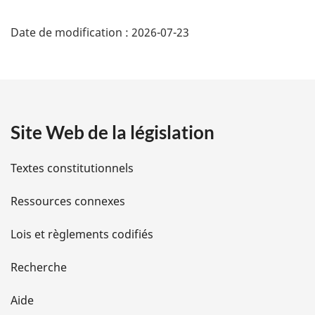
D
:
Date de modification :
2026-07-23
é
t
a
Site Web de la législation
i
l
Textes constitutionnels
s
Ressources connexes
d
Lois et règlements codifiés
e
Recherche
l
Aide