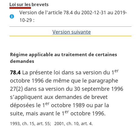
Loi sur les brevets
Version de l'article 78.4 du 2002-12-31 au 2019-
10-29 :
Version suivante
de
l'article
N
Régime applicable au traitement de certaines
o
demandes
t
er
78.4
La présente loi dans sa version du 1
e
octobre 1996 de même que le paragraphe
m
a
27(2) dans sa version du 30 septembre 1996
r
s’appliquent aux demandes de brevet
g
er
déposées le 1
octobre 1989 ou par la
i
er
suite, mais avant le 1
octobre 1996.
n
a
1993, ch. 15, art. 55
2001, ch. 10, art. 4
l
e