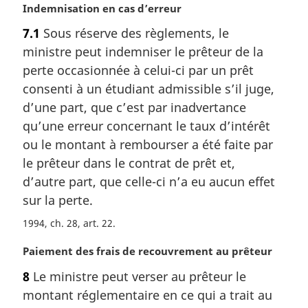
N
Indemnisation en cas d’erreur
o
7.1
Sous réserve des règlements, le
t
ministre peut indemniser le prêteur de la
e
m
perte occasionnée à celui-ci par un prêt
a
consenti à un étudiant admissible s’il juge,
r
d’une part, que c’est par inadvertance
g
qu’une erreur concernant le taux d’intérêt
i
ou le montant à rembourser a été faite par
n
a
le prêteur dans le contrat de prêt et,
l
d’autre part, que celle-ci n’a eu aucun effet
e
sur la perte.
:
1994, ch. 28, art. 22
N
Paiement des frais de recouvrement au prêteur
o
8
Le ministre peut verser au prêteur le
t
montant réglementaire en ce qui a trait au
e