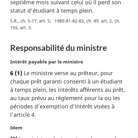
septième mois suivant celui où il perd son
i
statut d’étudiant à temps plein.
n
a
S.R., ch. S-17, art. 5
1980-81-82-83, ch. 49, art. 2, ch.
l
155, art. 3
e
:
Responsabilité du ministre
N
Intérêt payable par le ministre
o
6
(1)
Le ministre verse au prêteur, pour
t
chaque prêt garanti consenti à un étudiant
e
m
à temps plein, les intérêts afférents au prêt,
a
au taux prévu au règlement pour la ou les
r
périodes d’exemption d’intérêt visées à
g
l’article 4.
i
n
N
Idem
a
o
l