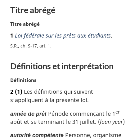
Titre abrégé
N
Titre abrégé
o
1
Loi fédérale sur les prêts aux étudiants
.
t
e
S.R., ch. S-17, art. 1
m
a
Définitions et interprétation
r
g
i
N
Définitions
n
o
2
(1)
Les définitions qui suivent
a
t
l
s’appliquent à la présente loi.
e
e
m
er
:
Période commençant le 1
année de prêt
a
août et se terminant le 31 juillet. (
loan year
)
r
g
Personne, organisme
i
autorité compétente