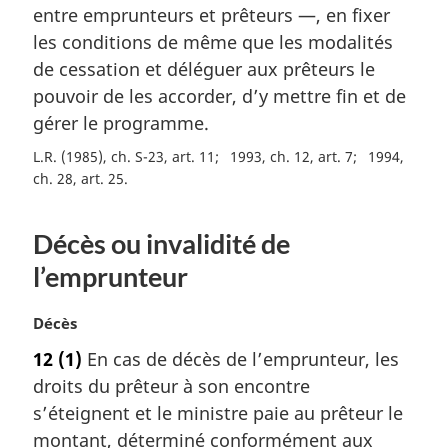
a
entre emprunteurs et prêteurs —, en fixer
l
les conditions de même que les modalités
e
de cessation et déléguer aux prêteurs le
:
pouvoir de les accorder, d’y mettre fin et de
gérer le programme.
L.R. (1985), ch. S-23, art. 11
1993, ch. 12, art. 7
1994,
ch. 28, art. 25
Décès ou invalidité de
l’emprunteur
N
Décès
o
12
(1)
En cas de décès de l’emprunteur, les
t
droits du prêteur à son encontre
e
m
s’éteignent et le ministre paie au prêteur le
a
montant, déterminé conformément aux