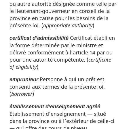
n
ou autre autorité désignée comme telle par
a
le lieutenant-gouverneur en conseil de la
l
province en cause pour les besoins de la
e
présente loi. (
appropriate authority
)
:
Certificat établi en
certificat d’admissibilité
la forme déterminée par le ministre et
délivré conformément à l’article 14 par ou
pour une autorité compétente. (
certificate
of eligibility
)
Personne à qui un prêt est
emprunteur
consenti aux termes de la présente loi.
(
borrower
)
établissement d’enseignement agréé
Établissement d’enseignement — situé
dans la province ou à l’extérieur de celle-ci
— qui offre des cours de niveau