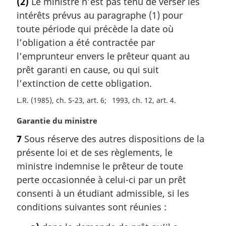
(2)
Le ministre n’est pas tenu de verser les
t
e
intérêts prévus au paragraphe (1) pour
e
:
m
toute période qui précède la date où
a
l’obligation a été contractée par
r
l’emprunteur envers le prêteur quant au
g
prêt garanti en cause, ou qui suit
i
l’extinction de cette obligation.
n
a
L.R. (1985), ch. S-23, art. 6
1993, ch. 12, art. 4
l
e
N
Garantie du ministre
:
o
7
Sous réserve des autres dispositions de la
t
présente loi et de ses règlements, le
e
m
ministre indemnise le prêteur de toute
a
perte occasionnée à celui-ci par un prêt
r
consenti à un étudiant admissible, si les
g
conditions suivantes sont réunies :
i
n