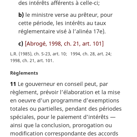
i
des intérêts afférents à celle-ci;
n
a
b)
le ministre verse au prêteur, pour
l
cette période, les intérêts au taux
e
réglementaire visé à l’alinéa 17e).
:
c)
[Abrogé, 1998, ch. 21, art. 101]
L.R. (1985), ch. S-23, art. 10
1994, ch. 28, art. 24
1998, ch. 21, art. 101
N
Règlements
o
11
Le gouverneur en conseil peut, par
t
règlement, prévoir l’élaboration et la mise
e
m
en oeuvre d’un programme d’exemptions
a
totales ou partielles, pendant des périodes
r
spéciales, pour le paiement d’intérêts —
g
ainsi que la conclusion, prorogation ou
i
modification correspondante des accords
n