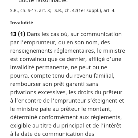
S.R., ch. S-17, art. 8
S.R., ch. 42(1er suppl.), art. 4
N
Invalidité
o
13
(1)
Dans les cas où, sur communication
t
par l’emprunteur, ou en son nom, des
e
m
renseignements réglementaires, le ministre
a
est convaincu que ce dernier, affligé d’une
r
invalidité permanente, ne peut ou ne
g
pourra, compte tenu du revenu familial,
i
rembourser son prêt garanti sans
n
a
privations excessives, les droits du prêteur
l
à l’encontre de l’emprunteur s’éteignent et
e
le ministre paie au prêteur le montant,
:
déterminé conformément aux règlements,
exigible au titre du principal et de l’intérêt
à la date de communication des