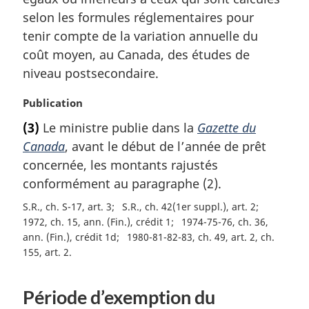
a
selon les formules réglementaires pour
l
tenir compte de la variation annuelle du
e
coût moyen, au Canada, des études de
:
niveau postsecondaire.
N
Publication
o
(3)
Le ministre publie dans la
Gazette du
t
Canada
, avant le début de l’année de prêt
e
m
concernée, les montants rajustés
a
conformément au paragraphe (2).
r
S.R., ch. S-17, art. 3
S.R., ch. 42(1er suppl.), art. 2
g
1972, ch. 15, ann. (Fin.), crédit 1
1974-75-76, ch. 36,
i
ann. (Fin.), crédit 1d
1980-81-82-83, ch. 49, art. 2, ch.
n
155, art. 2
a
l
e
Période d’exemption du
: