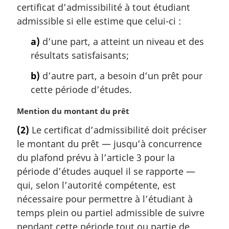
a
certificat d’admissibilité à tout étudiant
r
admissible si elle estime que celui-ci :
g
i
a)
d’une part, a atteint un niveau et des
n
résultats satisfaisants;
a
l
b)
d’autre part, a besoin d’un prêt pour
e
cette période d’études.
:
N
Mention du montant du prêt
o
(2)
Le certificat d’admissibilité doit préciser
t
le montant du prêt — jusqu’à concurrence
e
m
du plafond prévu à l’article 3 pour la
a
période d’études auquel il se rapporte —
r
qui, selon l’autorité compétente, est
g
nécessaire pour permettre à l’étudiant à
i
temps plein ou partiel admissible de suivre
n
a
pendant cette période tout ou partie de