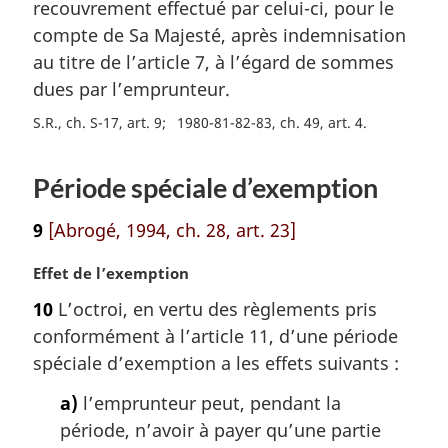
m
recouvrement effectué par celui-ci, pour le
a
compte de Sa Majesté, après indemnisation
r
au titre de l’article 7, à l’égard de sommes
g
dues par l’emprunteur.
i
n
S.R., ch. S-17, art. 9
1980-81-82-83, ch. 49, art. 4
a
l
e
Période spéciale d’exemption
:
9
[Abrogé, 1994, ch. 28, art. 23]
N
Effet de l’exemption
o
10
L’octroi, en vertu des règlements pris
t
conformément à l’article 11, d’une période
e
m
spéciale d’exemption a les effets suivants :
a
a)
l’emprunteur peut, pendant la
r
g
période, n’avoir à payer qu’une partie