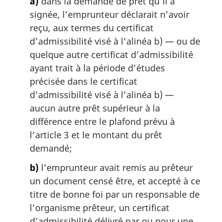
a)
dans la demande de prêt qu’il a
a
signée, l’emprunteur déclarait n’avoir
l
reçu, aux termes du certificat
e
:
d’admissibilité visé à l’alinéa b) — ou de
quelque autre certificat d’admissibilité
ayant trait à la période d’études
précisée dans le certificat
d’admissibilité visé à l’alinéa b) —
aucun autre prêt supérieur à la
différence entre le plafond prévu à
l’article 3 et le montant du prêt
demandé;
b)
l’emprunteur avait remis au prêteur
un document censé être, et accepté à ce
titre de bonne foi par un responsable de
l’organisme prêteur, un certificat
d’admissibilité délivré par ou pour une