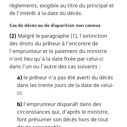
r
règlements, exigible au titre du principal et
g
de l’intérêt à la date du décès.
i
n
N
Cas de décès ou de disparition non connus
a
o
l
(2)
Malgré le paragraphe (1), l’extinction
t
e
des droits du prêteur à l’encontre de
e
:
m
l’emprunteur et le paiement du ministre
a
n’ont lieu qu’à la date fixée par celui-ci
r
dans l’un ou l’autre des cas suivants :
g
i
a)
le prêteur n’a pas été averti du décès
n
dans les trente jours de la date de celui-
a
ci;
l
e
b)
l’emprunteur disparaît dans des
:
circonstances qui, d’après le ministre,
font présumer son décès hors de tout
doute raisonnable.