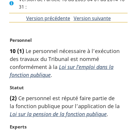
31 :
Version précédente
de
Version suivante
de
l'article
l'article
N
Personnel
o
10
(1)
Le personnel nécessaire à l’exécution
t
des travaux du Tribunal est nommé
e
m
conformément à la
Loi sur l’emploi dans la
a
fonction publique
.
r
g
N
Statut
i
o
(2)
Ce personnel est réputé faire partie de
n
t
a
la fonction publique pour l’application de la
e
l
m
Loi sur la pension de la fonction publique
.
e
a
:
r
N
Experts