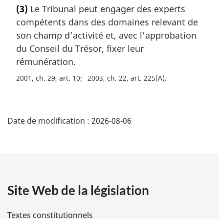
g
o
(3)
Le Tribunal peut engager des experts
i
t
compétents dans des domaines relevant de
n
e
a
m
son champ d’activité et, avec l’approbation
l
a
du Conseil du Trésor, fixer leur
e
r
rémunération.
:
g
i
2001, ch. 29, art. 10
2003, ch. 22, art. 225(A)
n
a
D
l
e
Date de modification :
2026-08-06
é
:
t
a
Site Web de la législation
i
l
Textes constitutionnels