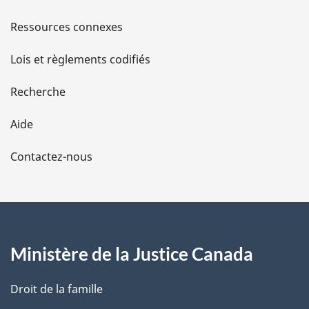
s
Ressources connexes
d
Lois et règlements codifiés
e
Recherche
l
Aide
a
Contactez-nous
p
a
g
Ministère de la Justice Canada
e
Droit de la famille