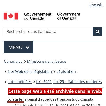
Language
English
Passer
Passer
Passer
au
à
à
selection
contenu
«
la
principal
À
version
propos
HTML
Recherche
R
Rec
de
simplifiée
d
ce
C
Menu
site
MENU
PRINCIPAL
You
Canada.ca
Ministère de la Justice
are
Site Web de la législation
Législation
here:
Lois codifiées
L.C.
2001, ch. 29 - Table des matières
Cette page Web a été archivée dans le Web.
Loi sur le Tribunal d’appel des transports du Canada
Version de l'article 10 du 2005-04-01 au 2014-10-