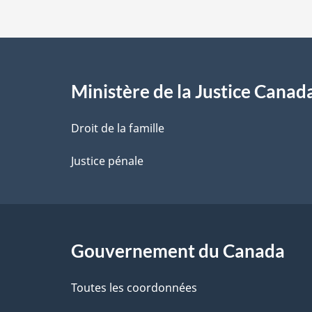
d
e
l
Ministère de la Justice Canad
a
Droit de la famille
p
Justice pénale
a
g
Gouvernement du Canada
e
Toutes les coordonnées