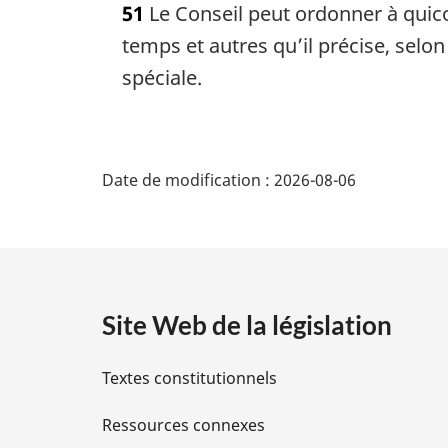
51
Le Conseil peut ordonner à quic
t
e
temps et autres qu’il précise, selon
m
spéciale.
a
r
g
D
i
Date de modification :
n
2026-08-06
é
a
l
t
e
:
a
Site Web de la législation
i
Textes constitutionnels
l
Ressources connexes
s