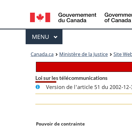
Language
selection
Menu
MENU
PRINCIPAL
You
Canada.ca
Ministère de la Justice
Site Web
are
here:
Loi sur les télécommunications
Version de l'article 51 du 2002-12-
N
Pouvoir de contrainte
o