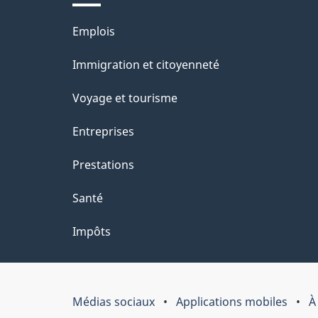
Thèmes
Emplois
et
Immigration et citoyenneté
sujets
Voyage et tourisme
Entreprises
Prestations
Santé
Impôts
Médias sociaux
Applications mobiles
À