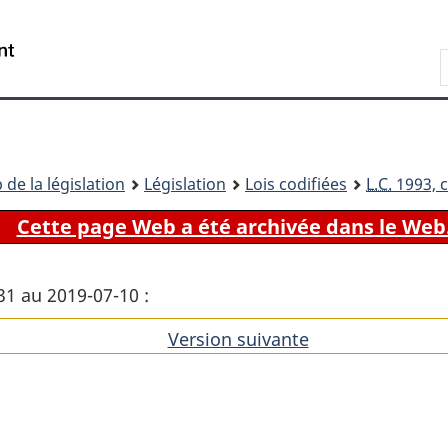
Passer
Passer
Passer
au
à
à
Recherche
contenu
«
la
principal
À
version
propos
HTML
de
simplifiée
ce
 de la législation
Législation
Lois codifiées
L.C.
1993, c
site
Cette page Web a été archivée dans le Web
31 au 2019-07-10 :
Version suivante
de
l'article